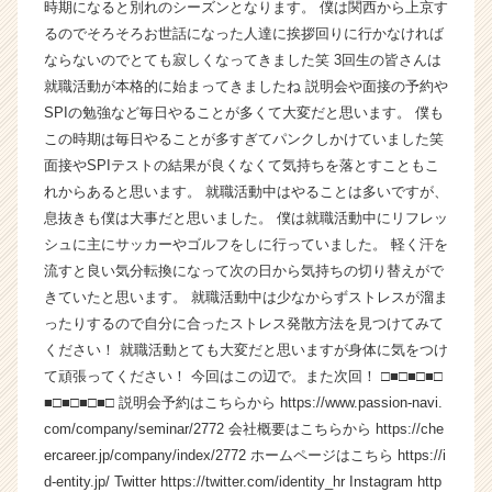
時期になると別れのシーズンとなります。 僕は関西から上京す
ら
るのでそろそろお世話になった人達に挨拶回りに行かなければ
ス
ならないのでとても寂しくなってきました笑 3回生の皆さんは
カ
就職活動が本格的に始まってきましたね 説明会や面接の予約や
ウ
SPIの勉強など毎日やることが多くて大変だと思います。 僕も
ト
が
この時期は毎日やることが多すぎてパンクしかけていました笑
届
面接やSPIテストの結果が良くなくて気持ちを落とすこともこ
く
れからあると思います。 就職活動中はやることは多いですが、
就
息抜きも僕は大事だと思いました。 僕は就職活動中にリフレッ
活
シュに主にサッカーやゴルフをしに行っていました。 軽く汗を
サ
流すと良い気分転換になって次の日から気持ちの切り替えがで
イ
きていたと思います。 就職活動中は少なからずストレスが溜ま
ト
チ
ったりするので自分に合ったストレス発散方法を見つけてみて
ア
ください！ 就職活動とても大変だと思いますが身体に気をつけ
キ
て頑張ってください！ 今回はこの辺で。また次回！ □■□■□■□
ャ
■□■□■□■□ 説明会予約はこちらから https://www.passion-navi.
リ
com/company/seminar/2772 会社概要はこちらから https://che
ア
ercareer.jp/company/index/2772 ホームページはこちら https://i
（C
d-entity.jp/ Twitter https://twitter.com/identity_hr Instagram http
h