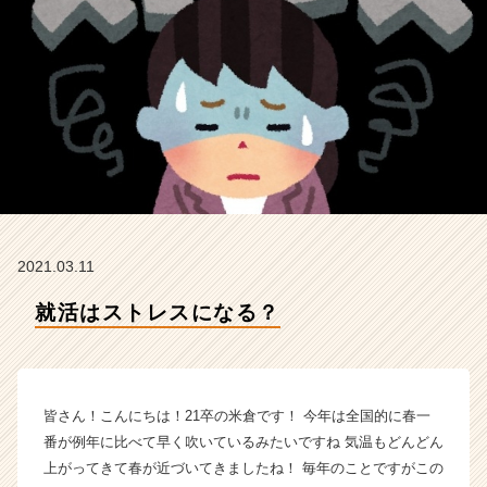
ィ
テ
ィ
ー
の
タ
イ
ム
ラ
イ
ン】
|
2021.03.11
ベ
ン
就活はストレスになる？
チ
ャ
ー・
成
皆さん！こんにちは！21卒の米倉です！ 今年は全国的に春一
長
企
番が例年に比べて早く吹いているみたいですね 気温もどんどん
業
上がってきて春が近づいてきましたね！ 毎年のことですがこの
か