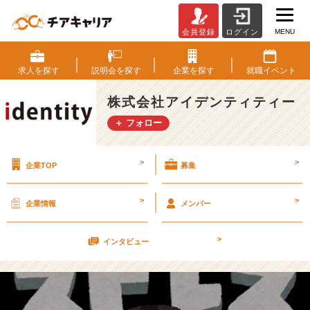
MENU
会員登録
ログイン
就
活
は
求人を
探す
説明会を
探す
企業を
探す
就職
イベント
ス
ト
株式会社アイデンティティー
レ
＋ フォロー
ス
に
な
>
>
企業TOP
募集
る？
【株
式
>
>
企業情報
メンバー
会
社
>
ア
インタビュー
イ
デ
ン
テ