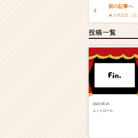
イ
前の記事へ
ン】
|
★３月22日（
ベ
ン
投稿一覧
チ
ャ
ー・
成
長
企
業
か
ら
ス
カ
2022.08.24
ウ
ト
エンドロール
が
届
く
就