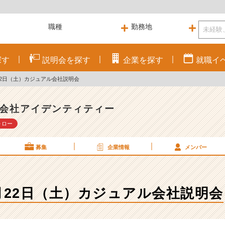
探す
説明会を
探す
企業を
探す
就職
イ
)３月22日（土）カジュアル会社説明会
会社アイデンティティー
ォロー
募集
企業情報
メンバー
 )３月22日（土）カジュアル会社説明会