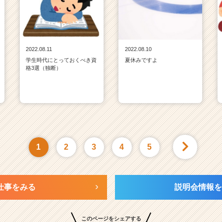
2022.08.11
2022.08.10
学生時代にとっておくべき資
夏休みですよ
格3選（独断）
1
2
3
4
5
仕事をみる
説明会情報を
このページをシェアする