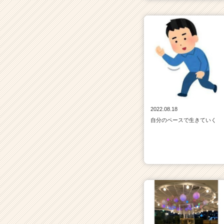
活
サ
イ
ト
チ
ア
キ
ャ
リ
ア
2022.08.18
（C
自分のペースで生きていく
h
e
e
r
C
a
r
e
e
r）