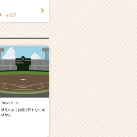
事 その5
2022.08.19
球児の如くは駆け回れない老
体かな