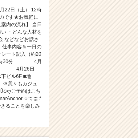
3月22日（土） 12時
すのです★お気軽に
会社案内の流れ】 当日
違い ・どんな人材を
会 などなどお話さ
 ・仕事内容＆一日の
ーシート記入（約20
～15時30分 4月
0分 4月26日
 木下ビル6F ■地
自由 ※我々もカジュ
;;:*☆ ღවꇳවღご予約はこち
Anchor ☆*:;;;;;;:*
皆さんにお会いできることを楽しみ