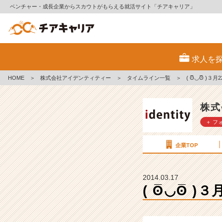
ベンチャー・成長企業からスカウトがもらえる就活サイト「チアキャリア」
(
ʘ̅
求人を
◡
ʘ̅
HOME
＞
株式会社アイデンティティー
＞
タイムライン一覧
＞
( ʘ̅◡ʘ̅ 
)
３
月
株式
2
＋ フ
2
日
（土）
企業TOP
カ
ジ
ュ
2014.03.17
ア
( ʘ̅◡ʘ̅
ル
会
社