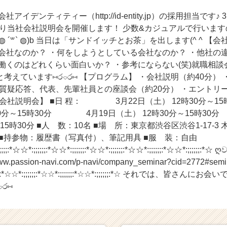
アイデンティティー（http://id-entity.jp）の採用担当です♪ 
分より当社会社説明会を開催します！ 少数&カジュアルで行いま
 ´꒳` ◍)b 当日は「サンドイッチとお茶」を出します(^ ^ 【
会社なのか？ ・何をしようとしている会社なのか？ ・他社の
働くのはどれくらい面白いか？ ・参考にならない(笑)就職相談
考えています⑅ර⌔ර⑅ 【プログラム】 ・会社説明（約40分）
・質疑応答、代表、先輩社員との座談会（約20分） ・エントリ
度会社説明会】 ■日 程： 3月22日（土） 12時30分
時30分～15時30分 4月19日（土） 12時30分～15時3
～15時30分 ■人 数：10名 ■場 所：東京都渋谷区渋谷1-17-3
.tl/zGlT ■持参物：履歴書（写真付）、筆記用具 ■服 装：
*☆☆*:;;;;;;:*☆☆*:;;;;;;:*☆☆*:;;;;;;:*☆☆*:;;;;;;:*☆☆*:;;;;
.passion-navi.com/p-navi/company_seminar?cid=2772#seminar
:;;;;;;:*☆☆*:;;;;;;:*☆☆*:;;;;;;:*☆☆*:;;;;;;:*☆ それでは、
ර⑅