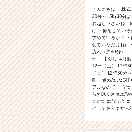
説
こんにちは！ 株式会社
明
会
30分～15時30
【株
お越し下さいね。(◍
式
は ・何をしている
会
求めているか？ ・
社
せていただければと
ア
流れ（約40分） 
イ
分） 【3月、4月
デ
ン
12日（土） 12
テ
（土） 12時30分
ィ
図：http://p
テ
アルなので！ ☆*:;;;;;;:
ィ
らღවꇳවღ http://www
ー
☆☆*:;;;;;;:*☆☆*
の
にしております⑅ර⌔
タ
イ
ム
ラ