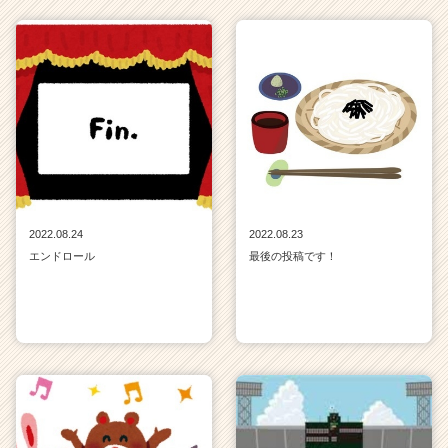
企
業
か
ら
ス
カ
ウ
ト
が
届
く
2022.08.24
2022.08.23
就
エンドロール
最後の投稿です！
活
サ
イ
ト
チ
ア
キ
ャ
リ