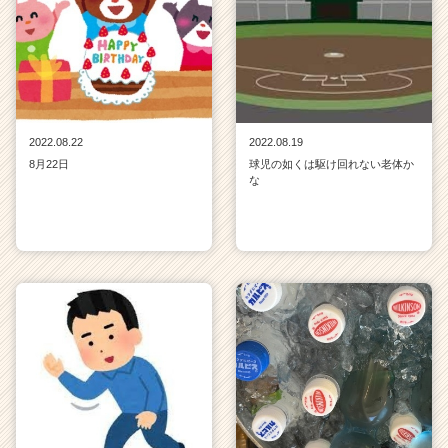
ア
（C
h
e
e
r
C
2022.08.22
2022.08.19
a
8月22日
球児の如くは駆け回れない老体か
r
な
e
e
r）