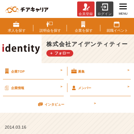
MENU
会員登録
ログイン
起
業
を
求人を
探す
説明会を
探す
企業を
探す
就職
イベント
将
来
株式会社アイデンティティー
し
＋ フォロー
た
い
学
>
>
企業TOP
募集
生
さ
ん
>
>
企業情報
メンバー
へ！
【株
>
式
インタビュー
会
社
ア
2014.03.16
イ