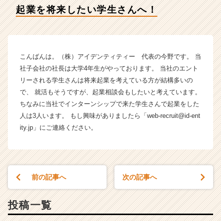
デ
起業を将来したい学生さんへ！
ン
テ
ィ
テ
ィ
こんばんは。（株）アイデンティティー 代表の今野です。 当
ー
社子会社の社長は大学4年生がやっております。 当社のエント
の
リーされる学生さんは将来起業を考えている方が結構多いの
タ
で、 就活もそうですが、起業相談会もしたいと考えています。
イ
ちなみに当社でインターンシップで来た学生さんで起業をした
ム
人は3人います。 もし興味がありましたら「web-recruit@id-ent
ラ
イ
ity.jp」にご連絡ください。
ン】
|
ベ
ン
前の記事へ
次の記事へ
チ
ャ
ー・
投稿一覧
成
長