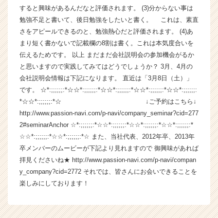
すると興味があるんだなと評価されます。 (3)分からない事は
の
タ
勉強不足と書いて、後日勉強をしたいと書く。 これは、素直
イ
さをアピールできるのと、勉強熱心だと評価されます。 (4)あ
ム
まり短く書かないで記載欄の8割は書く。これは本気度合いを
ラ
伝えるためです。 以上 まだまだ会社説明会の参加機会がるか
イ
と思いますので実践してみてはどうでしょうか？ 3月、4月の
ン】
会社説明会情報は下記になります。 直近は「3月8日（土）」
|
です。 ☆*:;;;;;;:*☆☆*:;;;;;;:*☆☆*:;;;;;;:*☆☆*:;;;;;;:*☆☆*:;;;;;;:
ベ
ン
*☆☆*:;;;;;;:*☆ ↓ご予約はこちら↓
チ
http://www.passion-navi.com/p-navi/company_seminar?cid=277
ャ
2#seminarAnchor ☆*:;;;;;;:*☆☆*:;;;;;;:*☆☆*:;;;;;;:*☆☆*:;;;;;;:*
ー・
☆☆*:;;;;;;:*☆☆*:;;;;;;:*☆ また、当社代表、2012年卒、2013年
成
卒メンバーのムービーが下記より見れますので 御興味があれば
長
拝見くださいね★ http://www.passion-navi.com/p-navi/compan
企
y_company?cid=2772 それでは、皆さんにお会いできることを
業
か
楽しみにしております！
ら
ス
カ