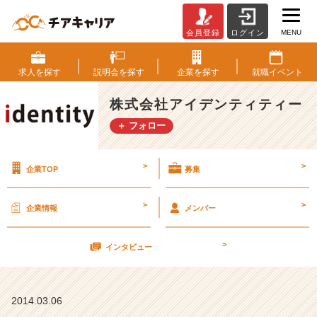
MENU
会員登録
ログイン
就
活
対
求人を
探す
説明会を
探す
企業を
探す
就職
イベント
策：
ア
株式会社アイデンティティー
ン
＋ フォロー
ケ
ー
ト
>
>
企業TOP
募集
＆
エ
ン
>
>
企業情報
メンバー
ト
リ
>
ー
インタビュー
シ
ー
ト
2014.03.06
の