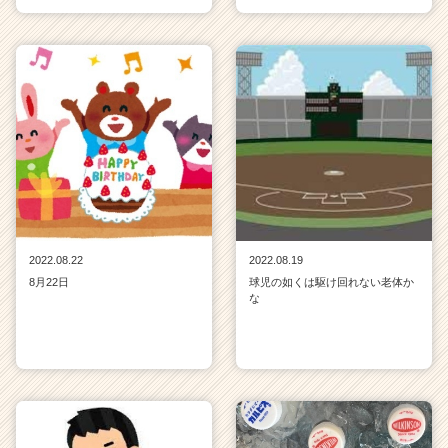
C
a
r
e
e
r）
2022.08.22
2022.08.19
8月22日
球児の如くは駆け回れない老体か
な