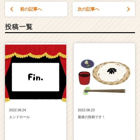
ウ
前の記事へ
次の記事へ
ト
が
届
投稿一覧
く
就
活
サ
イ
ト
チ
ア
キ
ャ
リ
ア
（C
2022.08.24
2022.08.23
h
エンドロール
最後の投稿です！
e
e
r