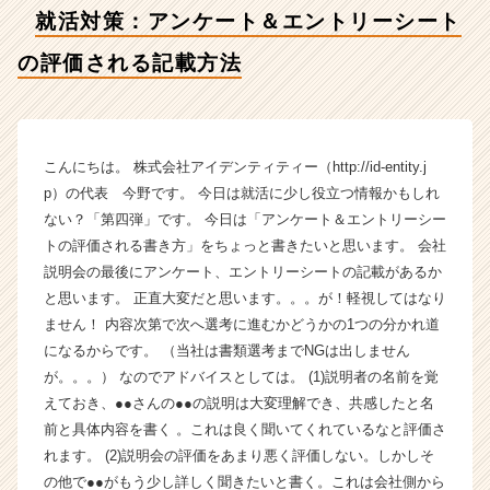
評
就活対策：アンケート＆エントリーシート
価
さ
の評価される記載方法
れ
る
記
載
方
こんにちは。 株式会社アイデンティティー（http://id-entity.j
法
p）の代表 今野です。 今日は就活に少し役立つ情報かもしれ
【株
ない？「第四弾」です。 今日は「アンケート＆エントリーシー
式
トの評価される書き方」をちょっと書きたいと思います。 会社
会
説明会の最後にアンケート、エントリーシートの記載があるか
社
と思います。 正直大変だと思います。。。が！軽視してはなり
ア
ません！ 内容次第で次へ選考に進むかどうかの1つの分かれ道
イ
デ
になるからです。 （当社は書類選考までNGは出しません
ン
が。。。） なのでアドバイスとしては。 (1)説明者の名前を覚
テ
えておき、●●さんの●●の説明は大変理解でき、共感したと名
ィ
前と具体内容を書く 。これは良く聞いてくれているなと評価さ
テ
れます。 (2)説明会の評価をあまり悪く評価しない。しかしそ
ィ
の他で●●がもう少し詳しく聞きたいと書く。これは会社側から
ー