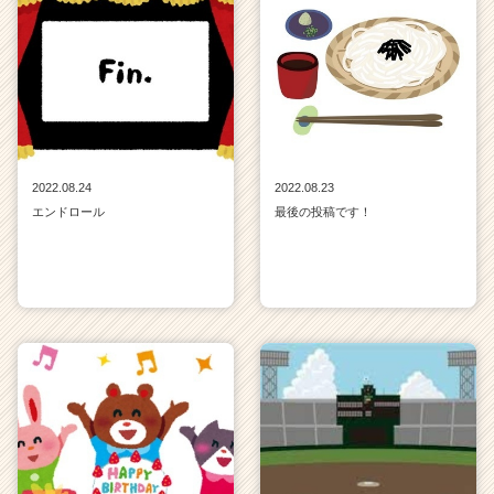
ア
（C
h
e
e
r
C
a
2022.08.24
2022.08.23
r
エンドロール
最後の投稿です！
e
e
r）