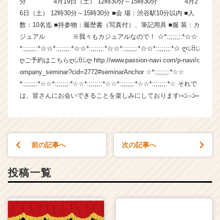
分 4月19日（土） 12時30分～15時30分 4月2
企
6日（土） 12時30分～15時30分 ■会 場：渋谷駅10分以内 ■人
業
数：10名迄 ■持参物：履歴書（写真付）、筆記用具 ■服 装：カ
か
ジュアル ※我々もカジュアルなので！ ☆*:;;;;;;:*☆☆
ら
*:;;;;;;:*☆☆*:;;;;;;:*☆☆*:;;;;;;:*☆☆*:;;;;;;:*☆☆*:;;;;;;:*☆ ღවꇳව
ス
ღご予約はこちらღවꇳවღ http://www.passion-navi.com/p-navi/c
カ
ウ
ompany_seminar?cid=2772#seminarAnchor ☆*:;;;;;;:*☆☆
ト
*:;;;;;;:*☆☆*:;;;;;;:*☆☆*:;;;;;;:*☆☆*:;;;;;;:*☆☆*:;;;;;;:*☆ それで
が
は、皆さんにお会いできることを楽しみにしております⑅ර⌔ර⑅
届
く
就
活
サ
前の記事へ
次の記事へ
イ
ト
投稿一覧
チ
ア
キ
ャ
リ