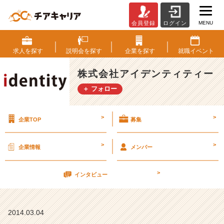
MENU
会員登録
ログイン
(ꀹ
ʚ
ꀹ)
求人を
探す
説明会を
探す
企業を
探す
就職
イベント
３
月
株式会社アイデンティティー
8
＋ フォロー
日
（土）
会
>
>
企業TOP
募集
社
説
明
>
>
企業情報
メンバー
会
【株
>
式
インタビュー
会
社
ア
2014.03.04
イ