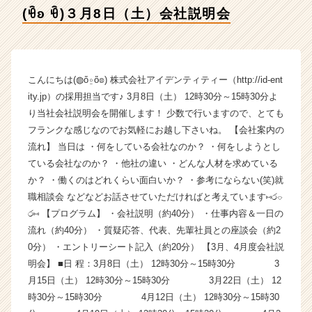
デ
(ꀹʚ ꀹ)３月8日（土）会社説明会
ン
テ
ィ
テ
ィ
こんにちは(◍ὅ⍛ὅ◍) 株式会社アイデンティティー（http://id-ent
ー
ity.jp）の採用担当です♪ 3月8日（土） 12時30分～15時30分よ
の
り当社会社説明会を開催します！ 少数で行いますので、とても
タ
フランクな感じなのでお気軽にお越し下さいね。 【会社案内の
イ
流れ】 当日は ・何をしている会社なのか？ ・何をしようとし
ム
ている会社なのか？ ・他社の違い ・どんな人材を求めている
ラ
イ
か？ ・働くのはどれくらい面白いか？ ・参考にならない(笑)就
ン】
職相談会 などなどお話させていただければと考えています⑅ර⌔
|
ර⑅ 【プログラム】 ・会社説明（約40分） ・仕事内容＆一日の
ベ
流れ（約40分） ・質疑応答、代表、先輩社員との座談会（約2
ン
0分） ・エントリーシート記入（約20分） 【3月、4月度会社説
チ
明会】 ■日 程：3月8日（土） 12時30分～15時30分 3
ャ
月15日（土） 12時30分～15時30分 3月22日（土） 12
ー・
成
時30分～15時30分 4月12日（土） 12時30分～15時30
長