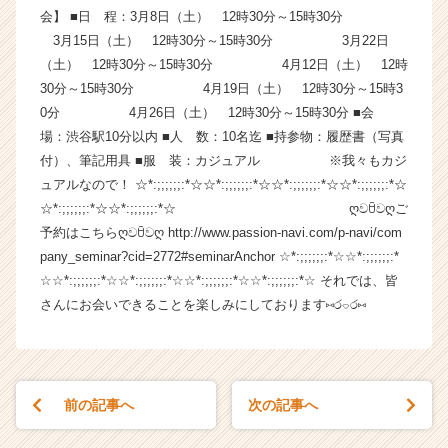
会】 ■日 程：3月8日（土） 12時30分～15時30分
ン
チ
3月15日（土） 12時30分～15時30分 3月22日
ャ
（土） 12時30分～15時30分 4月12日（土） 12時
ー・
30分～15時30分 4月19日（土） 12時30分～15時3
成
0分 4月26日（土） 12時30分～15時30分 ■会
長
場：渋谷駅10分以内 ■人 数：10名迄 ■持参物：履歴書（写真
企
付）、筆記用具 ■服 装：カジュアル ※我々もカジ
業
ュアルなので！ ☆*:;;;;;;:*☆☆*:;;;;;;:*☆☆*:;;;;;;:*☆☆*:;;;;;;:*☆
か
ら
☆*:;;;;;;:*☆☆*:;;;;;;:*☆ ღවꇳවღご
ス
予約はこちらღවꇳවღ http://www.passion-navi.com/p-navi/com
カ
pany_seminar?cid=2772#seminarAnchor ☆*:;;;;;;:*☆☆*:;;;;;;:*
ウ
☆☆*:;;;;;;:*☆☆*:;;;;;;:*☆☆*:;;;;;;:*☆☆*:;;;;;;:*☆ それでは、皆
ト
さんにお会いできることを楽しみにしております⑅ර⌔ර⑅
が
届
く
就
活
前の記事へ
次の記事へ
サ
イ