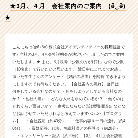
【株
★3月、４月 会社案内のご案内 (๏ิ‿๏ิ)
式
会
★
社
ア
イ
デ
ン
こんにちは(◍ὅ⍛ὅ◍) 株式会社アイデンティティーの採用担当で
テ
す♪ 当社の3月、4月会社説明会が決定いたしましたのでご案内
ィ
いたします。★ また、3月以降「少数の方が好評」なので少数
テ
（10名迄）で行いたいと思います。 近日中にこれまでお越し
ィ
頂いた学生さんのアンケート（好評の理由）を閲覧 できるよう
ー
にしますのでお待ちください。 【会社案内の流れ】 当日は ・
の
何をしている会社なのか？ ・何をしようとしている会社なの
タ
イ
か？ ・他社の違い ・どんな人材を求めているか？ ・働くのは
ム
どれくらい面白いか？ ・参考にならない(笑)就職相談会 などな
ラ
どお話させていただければと考えています⑅ර⌔ර⑅ 【プログラ
イ
ム】 ・会社説明（約40分） ・仕事内容＆一日の流れ（約4
ン】
0分） ・質疑応答、代表、先輩社員との座談会（約20分）
|
・エントリーシート記入（約20分） 【3月、4月度会社説明
ベ