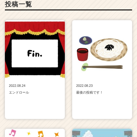
投稿一覧
ト
チ
ア
キ
ャ
リ
ア
（C
h
e
e
r
C
2022.08.24
2022.08.23
a
エンドロール
最後の投稿です！
r
e
e
r）