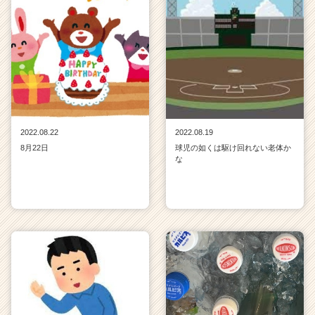
2022.08.22
2022.08.19
8月22日
球児の如くは駆け回れない老体か
な