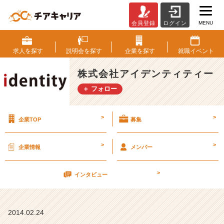
MENU
会員登録
ログイン
★
3
月、
求人を
探す
説明会を
探す
企業を
探す
就職
イベント
４
月
株式会社アイデンティティー
会
＋ フォロー
社
案
内
>
>
企業TOP
募集
の
ご
案
>
>
企業情報
メンバー
内
(๏
>
インタビュー
‿
๏
ิ)
2014.02.24
★