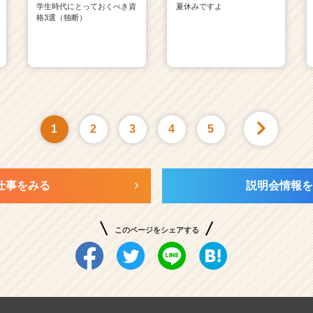
学生時代にとっておくべき資
夏休みですよ
格3選（独断）
1
2
3
4
5
仕事をみる
説明会情報を
このページをシェアする