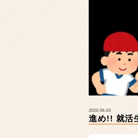
ア
イ
デ
ン
テ
ィ
テ
ィ
ー
の
タ
イ
ム
ラ
イ
ン】
|
2020.06.03
ベ
進め!! 就
ン
チ
ャ