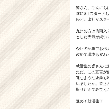
ー・
成
皆さん、こんにち
長
遂に6月スタート
企
終え、出社がスタ
業
か
九州の方は梅雨入
ら
とした天気が続い
ス
カ
ウ
今回の記事でお伝
ト
改めて環境も変わ
が
届
就活生の皆さんに
く
ただ、この宣言が
就
進むような企業も
活
サ
いましたが、皆さ
イ
取り組んでみてく
ト
チ
進め！就活生！
ア
キ