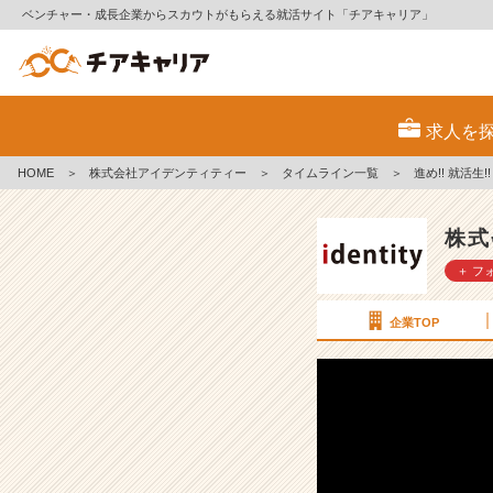
ベンチャー・成長企業からスカウトがもらえる就活サイト「チアキャリア」
進
め!!
求人を
就
活
HOME
＞
株式会社アイデンティティー
＞
タイムライン一覧
＞
進め!! 就活生
生!!
『ス
タ
株式
ー
＋ フ
ト
ラ
イ
企業TOP
ン』
《2
9》
【株
式
会
社