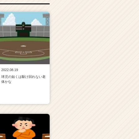
2022.08.19
球児の如くは駆け回れない老
体かな