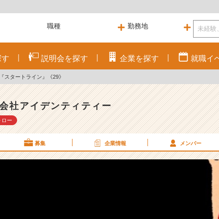
探す
説明会を
探す
企業を
探す
就職
イ
!!『スタートライン』《29》
会社アイデンティティー
ォロー
募集
企業情報
メンバー