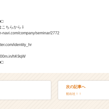
■□
はこちらから⇩
on-navi.com/company/seminar/2772
tter.com/identity_hr
//00m.in/hK9qW
■□
次の記事へ
初出社！！