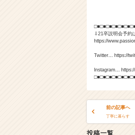
ャ
リ
ア
（C
□■□■□■□■□■□■□
h
⇩21卒説明会予約
e
https://www.passi
e
r
Twitter… https://twi
C
a
r
Instagram… https:
e
□■□■□■□■□■□■□
e
r）
前の記事へ
丁寧に暮らす
投稿一覧