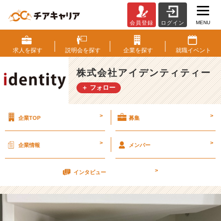
MENU
会員登録
ログイン
自
粛
そ
求人を
探す
説明会を
探す
企業を
探す
就職
イベント
し
て
株式会社アイデンティティー
初
＋ フォロー
出
社！！！
【株
>
>
企業TOP
募集
式
会
社
>
>
企業情報
メンバー
ア
イ
>
デ
インタビュー
ン
テ
ィ
テ