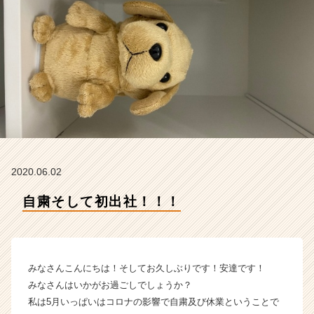
ィ
ー
の
タ
イ
ム
ラ
イ
ン】
|
ベ
ン
2020.06.02
チ
ャ
自粛そして初出社！！！
ー・
成
長
企
みなさんこんにちは！そしてお久しぶりです！安達です！
業
か
みなさんはいかがお過ごしでしょうか？
ら
私は5月いっぱいはコロナの影響で自粛及び休業ということで
ス