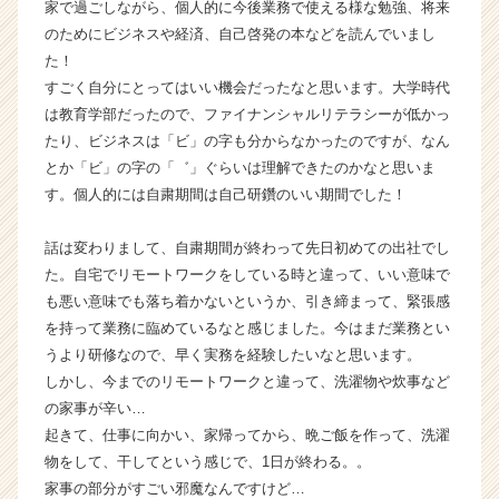
家で過ごしながら、個人的に今後業務で使える様な勉強、将来
カ
のためにビジネスや経済、自己啓発の本などを読んでいまし
ウ
た！
ト
すごく自分にとってはいい機会だったなと思います。大学時代
が
は教育学部だったので、ファイナンシャルリテラシーが低かっ
届
く
たり、ビジネスは「ビ」の字も分からなかったのですが、なん
就
とか「ビ」の字の「゛」ぐらいは理解できたのかなと思いま
活
す。個人的には自粛期間は自己研鑽のいい期間でした！
サ
イ
話は変わりまして、自粛期間が終わって先日初めての出社でし
ト
た。自宅でリモートワークをしている時と違って、いい意味で
チ
も悪い意味でも落ち着かないというか、引き締まって、緊張感
ア
キ
を持って業務に臨めているなと感じました。今はまだ業務とい
ャ
うより研修なので、早く実務を経験したいなと思います。
リ
しかし、今までのリモートワークと違って、洗濯物や炊事など
ア
の家事が辛い…
（C
起きて、仕事に向かい、家帰ってから、晩ご飯を作って、洗濯
h
物をして、干してという感じで、1日が終わる。。
e
家事の部分がすごい邪魔なんですけど…
e