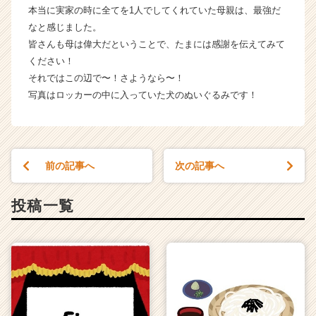
r
本当に実家の時に全てを1人でしてくれていた母親は、最強だ
C
なと感じました。
a
皆さんも母は偉大だということで、たまには感謝を伝えてみて
r
ください！
e
それではこの辺で〜！さようなら〜！
e
写真はロッカーの中に入っていた犬のぬいぐるみです！
r）
前の記事へ
次の記事へ
投稿一覧