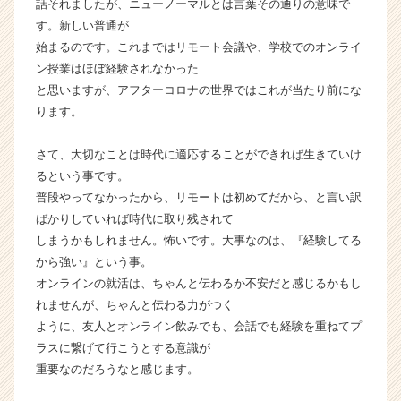
話それましたが、ニューノーマルとは言葉その通りの意味で
リ
す。新しい普通が
ア
始まるのです。これまではリモート会議や、学校でのオンライ
（C
h
ン授業はほぼ経験されなかった
e
と思いますが、アフターコロナの世界ではこれが当たり前にな
e
ります。
r
C
さて、大切なことは時代に適応することができれば生きていけ
a
るという事です。
r
普段やってなかったから、リモートは初めてだから、と言い訳
e
e
ばかりしていれば時代に取り残されて
r）
しまうかもしれません。怖いです。大事なのは、『経験してる
から強い』という事。
オンラインの就活は、ちゃんと伝わるか不安だと感じるかもし
れませんが、ちゃんと伝わる力がつく
ように、友人とオンライン飲みでも、会話でも経験を重ねてプ
ラスに繋げて行こうとする意識が
重要なのだろうなと感じます。