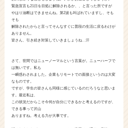
長
緊急宣言も21日を目処に解除されるか、、と言った所ですが
企
やはり油断はできませんね。第2波も叫ばれていますし、そも
業
そも
か
解除されたからと言ってそんなすぐに普段の生活に戻るわけが
ら
ありません。
ス
皆さん、引き続き対策していきましょうね…汗
カ
ウ
ト
が
さて、世間ではニューノーマルという言葉が。ニューハーフで
届
は無いです。私も
く
一瞬惑わされました。企業もリモートでの面接というのは大変
就
なものです。
活
ですが、学生の皆さんも同様に感じているのだろうなと思いま
サ
す。最近私は、
イ
ト
この状況だからこそ今何が自分にできるかと考えるのですが、
チ
できる事って沢山
ア
ありますね。考える力が大事です。
キ
ャ