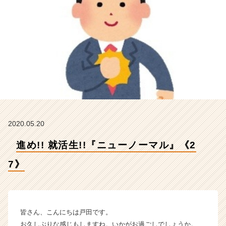
イ
デ
ン
テ
ィ
テ
ィ
ー
の
タ
イ
ム
2020.05.20
ラ
イ
進め!! 就活生!!『ニューノーマル』《2
ン】
|
7》
ベ
ン
チ
ャ
皆さん、こんにちは戸田です。
ー・
お久しぶりな感じもしますね。いかがお過ごしでしょうか。
成