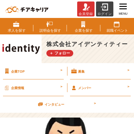
MENU
会員登録
ログイン
進
め!!
就
求人を
探す
説明会を
探す
企業を
探す
就職
イベント
活
生!!
株式会社アイデンティティー
『ニ
＋ フォロー
ュ
ー
ノ
>
>
企業TOP
募集
ー
マ
ル』
>
>
企業情報
メンバー
《2
7》
>
【株
インタビュー
式
会
社
ア