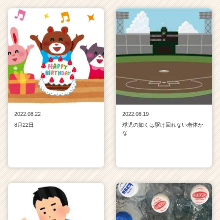
2022.08.22
2022.08.19
8月22日
球児の如くは駆け回れない老体か
な