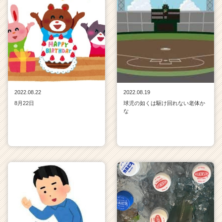
2022.08.22
2022.08.19
8月22日
球児の如くは駆け回れない老体か
な