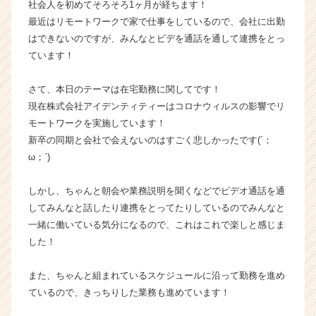
社会人を初めてそろそろ1ヶ月が経ちます！
ら
最近はリモートワークで家で仕事をしているので、会社に出勤
ス
はできないのですが、みんなとビデを通話を通して連携をとっ
カ
ています！
ウ
ト
が
さて、本日のテーマは在宅勤務に関してです！
届
現在株式会社アイデンティティーはコロナウィルスの影響でリ
く
モートワークを実施しています！
就
新卒の同期と会社で会えないのはすごく悲しかったです(´；
活
ω；`)
サ
イ
しかし、ちゃんと朝会や業務説明を聞くなどでビデオ通話を通
ト
チ
してみんなと話したり連携をとってたりしているのでみんなと
ア
一緒に働いている気分になるので、これはこれで楽しと感じま
キ
した！
ャ
リ
また、ちゃんと組まれているスケジュールに沿って勤務を進め
ア
ているので、きっちりした業務も進めています！
（C
h