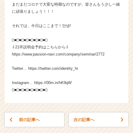
e
まだまだコロナで大変な時期なのですが、皆さんもう少し一緒
e
に頑張りましょう！！！
r
C
それでは、今日はここまで！안녕!
a
r
□■□■□■□■□■□■□■□
e
⇩21卒説明会予約はこちらから⇩
e
r）
https://www.passion-navi.com/company/seminar/2772
Twitter… https://twitter.com/identity_hr
Instagram… https://00m.in/hK9qW
□■□■□■□■□■□■□■□
前の記事へ
次の記事へ