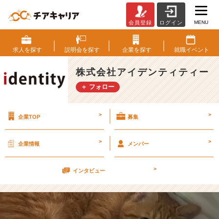
MENU
会員登録
ログイン
在
宅
勤
求人を
探す
説明会を
探す
企業を
探す
就職
イベント
務
頑
株式会社アイデンティティー
張
＋ フォロー
っ
て
ま
>
>
企業TOP
募集
す！！
【株
式
>
>
企業情報
メンバー
会
社
>
ア
インタビュー
イ
デ
ン
テ