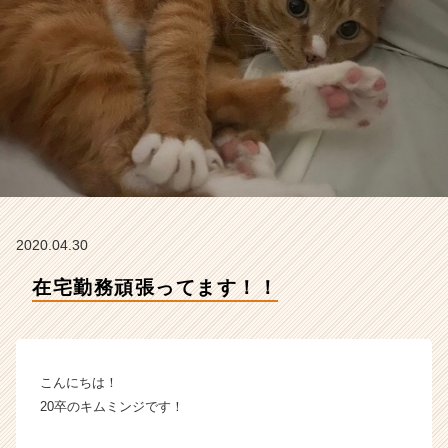
ィ
テ
ィ
ー
の
タ
イ
ム
ラ
イ
ン】
|
2020.04.30
ベ
ン
在宅勤務頑張ってます！！
チ
ャ
ー・
成
こんにちは！
長
企
20卒のキムミンジです！
業
か