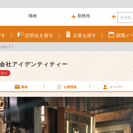
探す
説明会を
探す
企業を
探す
就職
イ
したい！！
会社アイデンティティー
ォロー
募集
企業情報
メンバー