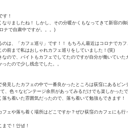
です！
くなりましたね！ しかし、その分暖かくもなってきて新宿の御
ロナで自粛中ですが。。。)
るのは、「カフェ巡り」です！！ もちろん最近はコロナでカフ
この前まで私はおしゃれカフェ巡りをしていました！(笑)
きなので、バイトもカフェでしてたのですが自分が働いていた
かったので少し残念でした。。
で発見したカフェの中で一番良かったところは荻窪にあるビン
いて、色々なビンテージ余所があってみるだけでも楽しかった
く落ち着いた雰囲気だったので、落ち着いて勉強もできます！
カフェや落ち着く場所はどこですか？ぜひ荻窪のカフェにも行
こまで！안녕！