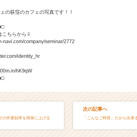
カフェの荻窪のカフェの写真です！！
■□
はこちらから⇩
on-navi.com/company/seminar/2772
tter.com/identity_hr
//00m.in/hK9qW
■□
次の記事へ
での作業効率を簡単に上げる
「こんなご時世」だから出来