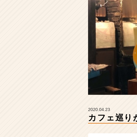
ィ
テ
ィ
ー
の
タ
イ
ム
ラ
イ
ン】
|
ベ
ン
チ
ャ
ー・
2020.04.23
成
カフェ巡り
長
企
業