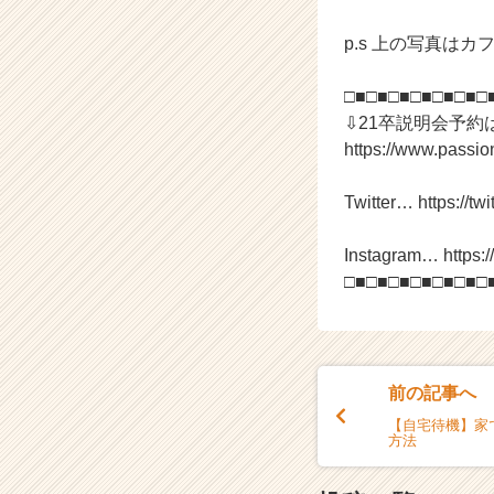
e
p.s 上の写真は
e
r
C
□■□■□■□■□■□■□
a
⇩21卒説明会予約
r
https://www.passi
e
e
Twitter… https://twi
r）
Instagram… https:
□■□■□■□■□■□■□
前の記事へ
【自宅待機】家
方法