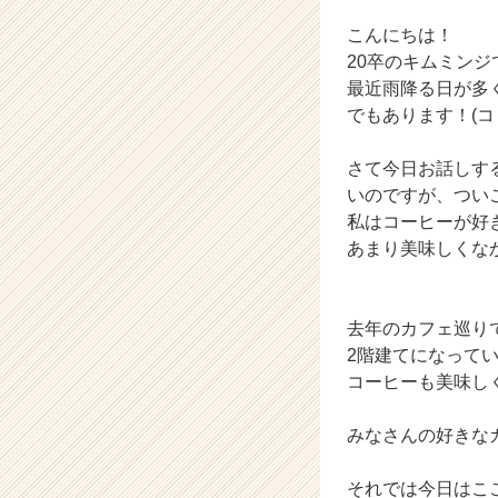
か
ら
こんにちは！
ス
20卒のキムミンジ
カ
最近雨降る日が多
ウ
でもあります！(コ
ト
が
さて今日お話しす
届
く
いのですが、つい
就
私はコーヒーが好
活
あまり美味しくな
サ
イ
ト
去年のカフェ巡り
チ
2階建てになって
ア
キ
コーヒーも美味し
ャ
リ
みなさんの好きな
ア
（C
それでは今日はこ
h