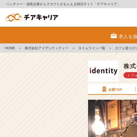
ベンチャー・成長企業からスカウトがもらえる就活サイト「チアキャリア」
カ
フ
求人を
ェ
巡
HOME
＞
株式会社アイデンティティー
＞
タイムライン一覧
＞
カフェ巡りが
り
が
し
株式
た
＋ フ
い！！
【株
式
企業TOP
会
社
ア
イ
デ
ン
テ