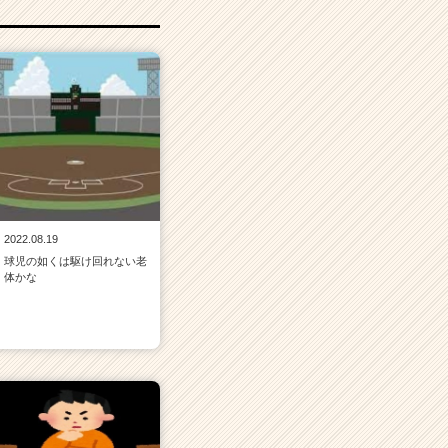
2022.08.19
球児の如くは駆け回れない老
体かな