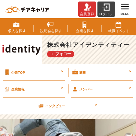
MENU
会員登録
ログイン
自
分
磨
求人を
探す
説明会を
探す
企業を
探す
就職
イベント
き
【株
株式会社アイデンティティー
式
＋ フォロー
会
社
ア
>
>
企業TOP
募集
イ
デ
ン
>
>
企業情報
メンバー
テ
ィ
>
テ
インタビュー
ィ
ー
の
タ