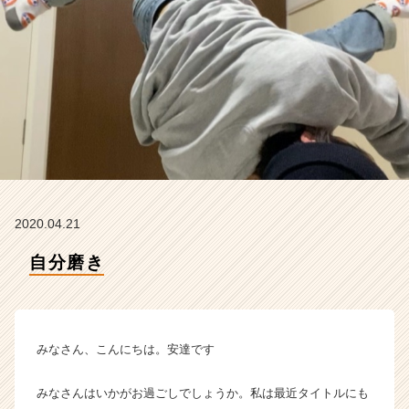
イ
ム
ラ
イ
ン】
|
ベ
ン
チ
ャ
ー・
成
2020.04.21
長
企
自分磨き
業
か
ら
ス
みなさん、こんにちは。安達です
カ
ウ
ト
みなさんはいかがお過ごしでしょうか。私は最近タイトルにも
が