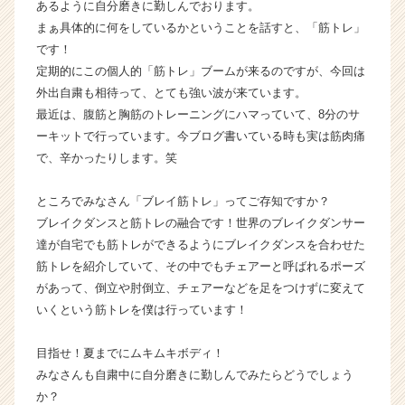
あるように自分磨きに勤しんでおります。
届
まぁ具体的に何をしているかということを話すと、「筋トレ」
く
です！
就
定期的にこの個人的「筋トレ」ブームが来るのですが、今回は
活
外出自粛も相待って、とても強い波が来ています。
サ
イ
最近は、腹筋と胸筋のトレーニングにハマっていて、8分のサ
ト
ーキットで行っています。今ブログ書いている時も実は筋肉痛
チ
で、辛かったりします。笑
ア
キ
ところでみなさん「ブレイ筋トレ」ってご存知ですか？
ャ
ブレイクダンスと筋トレの融合です！世界のブレイクダンサー
リ
達が自宅でも筋トレができるようにブレイクダンスを合わせた
ア
（C
筋トレを紹介していて、その中でもチェアーと呼ばれるポーズ
h
があって、倒立や肘倒立、チェアーなどを足をつけずに変えて
e
いくという筋トレを僕は行っています！
e
r
目指せ！夏までにムキムキボディ！
C
みなさんも自粛中に自分磨きに勤しんでみたらどうでしょう
a
か？
r