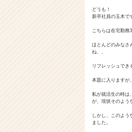
カ
ウ
どうも！
ト
新卒社員の玉木で
が
届
こちらは在宅勤務
く
就
ほとんどのみなさ
活
サ
ね、、
イ
ト
リフレッシュでき
チ
ア
本題に入りますが
キ
ャ
私が就活生の時は
リ
ア
が、現状そのよう
（C
h
しかし、このよう
e
ました。
e
r