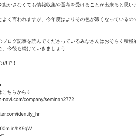
を動かさなくても情報収集や選考を受けることが出来ると思い
とよく言われますが、今年度はよりその色が濃くなっているの
のブログ記事を読んでくださっているみなさんはおそらく積極
で、今後も続けていきましょう！
の辺で！
■
はこちらから⇩
on-navi.com/company/seminar/2772
tter.com/identity_hr
//00m.in/hK9qW
■□