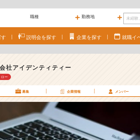
探す
説明会を
探す
企業を
探す
就職
イ
！
会社アイデンティティー
ォロー
募集
企業情報
メンバー