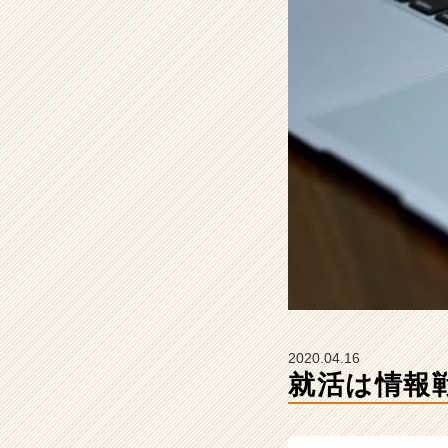
ー
の
タ
イ
ム
ラ
イ
ン】
|
ベ
ン
チ
ャ
ー・
成
長
企
2020.04.16
業
就活は情報
か
ら
ス