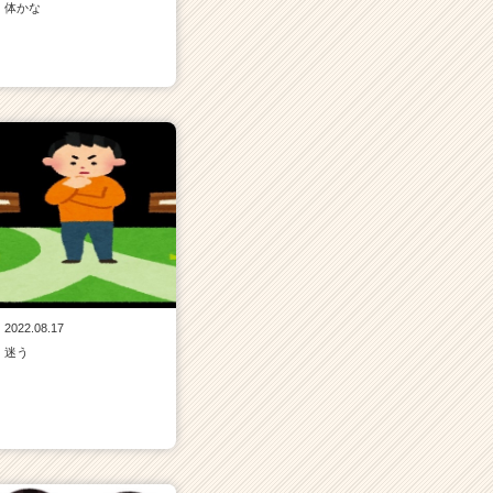
体かな
2022.08.17
迷う