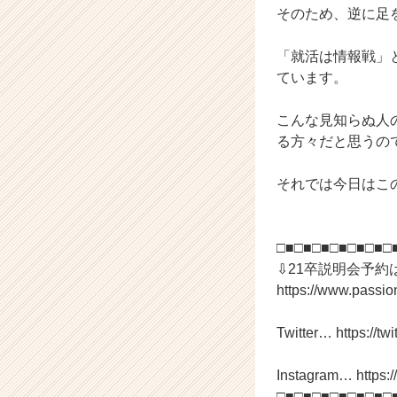
そのため、逆に足
C
a
r
「就活は情報戦」
e
ています。
e
r）
こんな見知らぬ人
る方々だと思うの
それでは今日はこ
□■□■□■□■□■□■□
⇩21卒説明会予約
https://www.passi
Twitter… https://twi
Instagram… https:
□■□■□■□■□■□■□