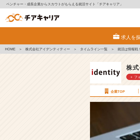
ベンチャー・成長企業からスカウトがもらえる就活サイト「チアキャリア」
就
活
求人を
は
情
HOME
＞
株式会社アイデンティティー
＞
タイムライン一覧
＞
就活は情報戦
報
戦！
【株
株式
式
＋ フ
会
社
ア
企業TOP
イ
デ
ン
テ
ィ
テ
ィ