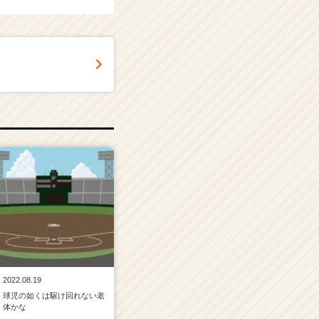
2022.08.19
球児の如くは駆け回れない老
体かな