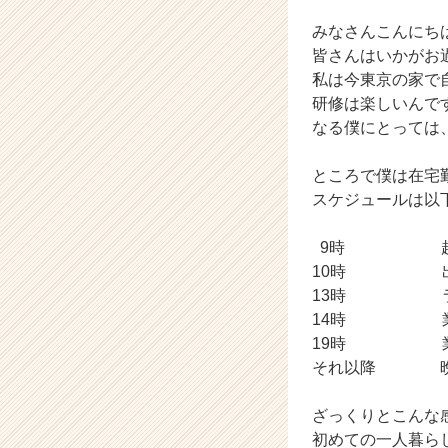
ー
みなさんこんにち
の
タ
皆さんはいかがお
イ
私は今東京の家で
ム
研修は楽しいんで
ラ
なる僕にとっては
イ
ン】
ところで僕は在宅
|
スケジュールは以
ベ
ン
チ
9時 起床・
ャ
10時 出
ー・
13時 ランチ
成
14時 業
長
19時 業
企
それ以降 晩ご
業
か
ら
ざっくりとこんな
ス
初めての一人暮ら