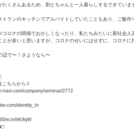
がたくさんあるため、割とちゃんと一人暮らしするできていま
ストランのキッチンでアルバイトしていたこともあり、ご飯作
がコロナの関係でおかしくなったり、私たちみたいに新社会人
ことが多いと思いますが、コロナのせいにはせずに、コロナに
の辺で〜！さようなら〜
□
はこちらから⇩
on-navi.com/company/seminar/2772
tter.com/identity_hr
//00m.in/hK9qW
■□