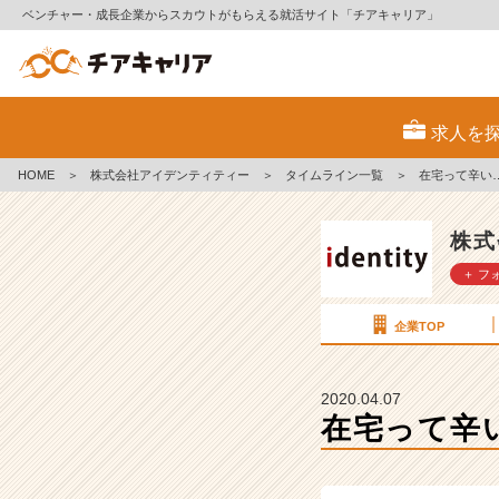
ベンチャー・成長企業からスカウトがもらえる就活サイト「チアキャリア」
在
宅
求人を
っ
て
HOME
＞
株式会社アイデンティティー
＞
タイムライン一覧
＞
在宅って辛い
辛
い…
【株
株式
式
＋ フ
会
社
ア
企業TOP
イ
デ
ン
2020.04.07
テ
在宅って辛
ィ
テ
ィ