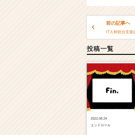
C
a
r
前の記事へ
e
e
IT人材総合支援
r）
投稿一覧
2022.08.24
エンドロール