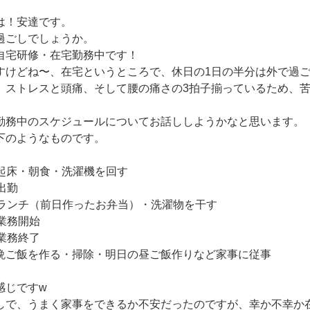
は！安達です。
過ごしでしょうか。
自宅研修・在宅勤務中です！
すけどね〜、在宅というところで、休日の1日の半分は外で過
、ストレスと頭痛、そして腰の痛さの3拍子揃っているため、
勤務中のスケジュールについてお話ししようかなと思います。
下のようなものです。
朝食・洗濯機を回す
勤
（前日作ったお弁当）・洗濯物を干す
務開始
務終了
飯を作る・掃除・明日の昼ご飯作りなど家事に従事
感じですw
しで、うまく家事をできるか不安だったのですが、幸か不幸か