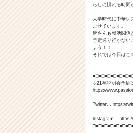
カ
らしに慣れる時間
ウ
ト
大学時代に中華レ
が
ごせています。
届
く
皆さんも就活関係
就
予定通り行かない
活
ょう！！
サ
それでは今日はこ
イ
ト
チ
■□■□■□■□■□■□■
ア
キ
⇩21卒説明会予約
ャ
https://www.passi
リ
ア
Twitter… https://twi
（C
h
Instagram… https:
e
□■□■□■□■□■□■□
e
r