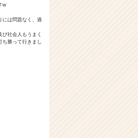
すw
りには問題なく、過
及び社会人もうまく
打ち勝って行きまし