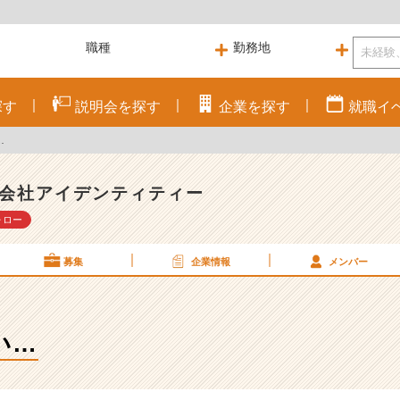
探す
説明会を
探す
企業を
探す
就職
イ
…
会社アイデンティティー
ォロー
募集
企業情報
メンバー
い…