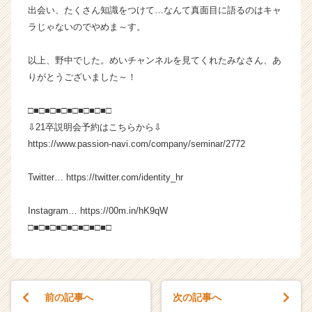
C
出会い、たくさん知識をつけて…なんて真面目に語るのはキャ
a
ラじゃないのでやめま～す。
r
e
以上、野中でした。めいチャンネルを見てくれたみなさん、あ
e
りがとうございました～！
r）
□■□■□■□■□■□■□■□
⇩21卒説明会予約はこちらから⇩
https://www.passion-navi.com/company/seminar/2772
Twitter… https://twitter.com/identity_hr
Instagram… https://00m.in/hK9qW
□■□■□■□■□■□■□■□
前の記事へ
次の記事へ