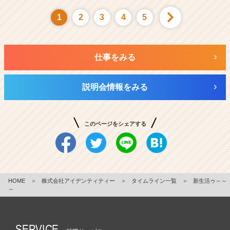
1
2
3
4
5
仕事をみる
説明会情報をみる
このページをシェアする
HOME
＞
株式会社アイデンティティー
＞
タイムライン一覧
＞
新生活ゥ～～
～
SERVICE