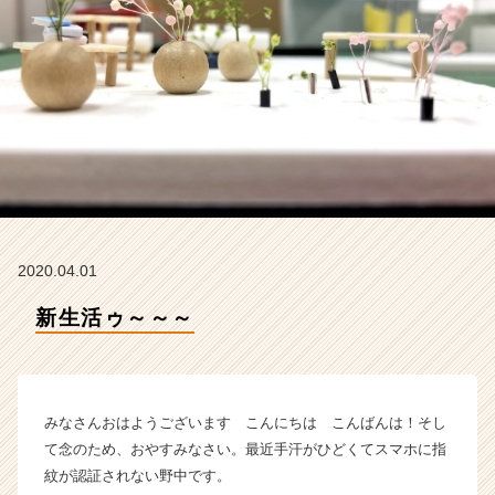
ー
の
タ
イ
ム
ラ
イ
ン】
|
ベ
ン
チ
2020.04.01
ャ
ー・
新生活ゥ～～～
成
長
企
業
みなさんおはようございます こんにちは こんばんは！そし
か
ら
て念のため、おやすみなさい。最近手汗がひどくてスマホに指
ス
紋が認証されない野中です。
カ