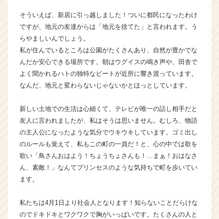
ウ
そういえば、新居に引っ越しました！ついに都民になったわけ
ト
ですが、地元の友達からは「地元を捨てた」と言われます。う
が
らやましいんでしょう。
届
私が住んでいるところは公園がたくさんあり、自然が豊かでな
く
就
んだか安心できる場所です。朝はウグイスの鳴き声や、田舎で
活
よく聞かれるハトの独特なビートが近所に響き渡っています。
サ
なんだ、地元と変わらないじゃないかとほっとしています。
イ
ト
新しい土地での生活は心細くて、テレビが唯一の話し相手だと
チ
友人に言われましたが、私はそうは思いません。むしろ、物語
ア
の主人公になったような気分でウキウキしています。ゴミ出し
キ
ャ
のルールも覚えて、私もこの町の一員だ！と、心の中では歌を
リ
歌い「鳥さんおはよう！ちょうちょさんも！…まぁ！おはなさ
ア
ん、素敵！」なんてプリンセスのような気持ちで町を歩いてい
（C
ます。
h
e
私たちは4月1日より社会人となります！知らないことだらけな
e
のでドキドキとワクワクで胸がいっぱいです。たくさんの人と
r