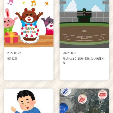
2022.08.22
2022.08.19
8月22日
球児の如くは駆け回れない老体か
な