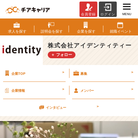
MENU
会員登録
ログイン
新
生
活
求人を
探す
説明会を
探す
企業を
探す
就職
イベント
ゥ
～
株式会社アイデンティティー
～
＋ フォロー
～
【株
式
>
>
企業TOP
募集
会
社
ア
>
>
企業情報
メンバー
イ
デ
>
ン
インタビュー
テ
ィ
テ
ィ