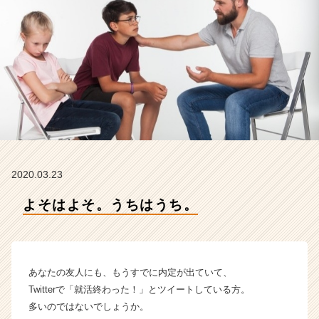
ィ
テ
ィ
ー
の
タ
イ
ム
ラ
イ
ン】
|
2020.03.23
ベ
ン
よそはよそ。うちはうち。
チ
ャ
ー・
成
あなたの友人にも、もうすでに内定が出ていて、
長
企
Twitterで「就活終わった！」とツイートしている方。
業
多いのではないでしょうか。
か