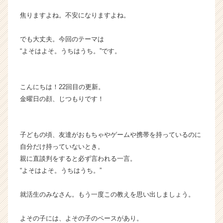
ら
焦りますよね。不安になりますよね。
ス
カ
でも大丈夫。今回のテーマは
ウ
“よそはよそ。うちはうち。”です。
ト
が
届
く
こんにちは！22回目の更新。
就
金曜日の顔、じつもりです！
活
サ
イ
子どもの頃、友達がおもちゃやゲームや携帯を持っているのに
ト
チ
自分だけ持っていないとき。
ア
親に直談判をすると必ず言われる一言。
キ
“よそはよそ。うちはうち。”
ャ
リ
就活生のみなさん。もう一度この教えを思い出しましょう。
ア
（C
よその子には、よその子のペースがあり。
h