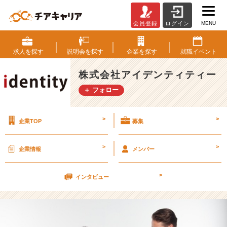
MENU
会員登録
ログイン
よ
そ
は
求人を
探す
説明会を
探す
企業を
探す
就職
イベント
よ
そ。
株式会社アイデンティティー
う
＋ フォロー
ち
は
う
>
>
企業TOP
募集
ち。
【株
式
>
>
企業情報
メンバー
会
社
>
ア
インタビュー
イ
デ
ン
テ