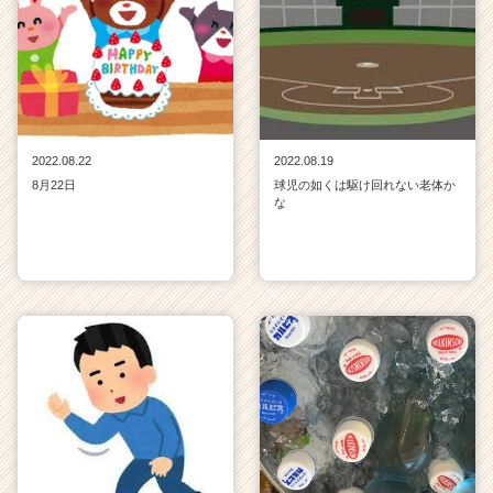
2022.08.22
2022.08.19
8月22日
球児の如くは駆け回れない老体か
な