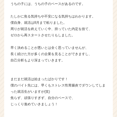
e
うちの子には、うちの子のペースがあるのです。
e
r
たしかに焦る気持ちや不安になる気持ちはわかります。
C
僕自身、就活は8月まで粘りました。
a
周りが就活を終えていく中、持っていた内定を捨て、
r
ゼロから再スタートさせたりもしました。
e
e
r）
早く決めることが悪いとは全く思っていませんが、
長く続けた方が多くの企業を見ることができますし、
自己分析もより深まっていきます。
まだまだ就活は始まったばかりです！
僕のバイト先には、早くもストレス性胃腸炎でダウンしてしま
った就活生がいますが(笑)
焦らず、頑張りすぎず、自分のペースで、
じっくり進めていきましょう！