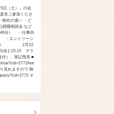
15日（土）』の会
 是非ご参加くださ
・他社の違い ・ど
)就職相談会 など
40分） ・仕事内
） ・エントリーシ
～16時 2月22
1-15-15 テラ
（写真付）、筆記用具 ■
nar?cid=2772#se
記より見れますので 御
pany?cid=2772 そ