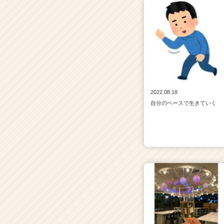
が
届
く
就
活
サ
イ
ト
チ
2022.08.18
ア
自分のペースで生きていく
キ
ャ
リ
ア
（C
h
e
e
r
C
a