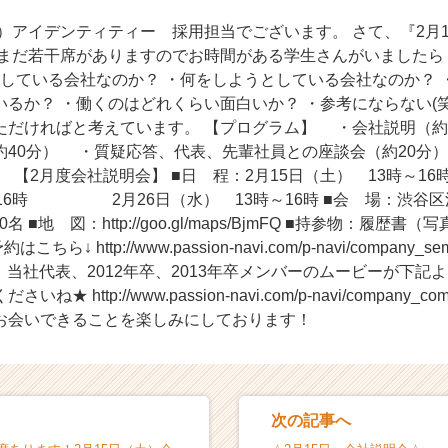
）アイデンティティー 採用担当でございます。 さて、『2月
 まだ若干席がありますのでお時間がある学生さんがいましたら
をしている会社なのか？ ・何をしようとしている会社なのか？ 
るか？ ・働くのはどれくらい面白いか？ ・参考にならない(笑
ただければと考えています。 【プログラム】 ・会社説明（約
約40分） ・質疑応答、代表、先輩社員との座談会（約20分
） 【2月度会社説明会】 ■日 程：2月15日（土） 13時
16時 2月26日（水） 13時～16時 ■会 場：渋谷区渋谷
名 ■地 図：http://goo.gl/maps/BjmFQ ■持参物：履歴書
ら↓ http://www.passion-navi.com/p-navi/company_semi
r また、当社代表、2012年卒、2013年卒メンバーのムービーが下
 http://www.passion-navi.com/p-navi/company_com
お会いできることを楽しみにしております！
次の記事へ