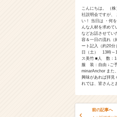
こんにちは。 （株
会
社
社説明会ですが、
説
い！ 当日は ・何
明
んな人材を求めてい
会
などお話させてい
☆
容＆一日の流れ（
【株
ート記入（約20分
式
日（土） 13時～
会
社
ス美竹 ■人 数：10
ア
服 装：自由 ↓ご予約はこち
イ
minarAncho
デ
興味があれば拝見くださいね★
ン
れでは、皆さんと
テ
ィ
テ
ィ
ー
前の記事へ
の