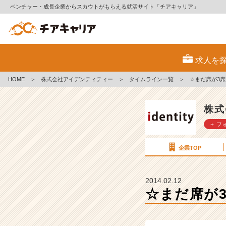
ベンチャー・成長企業からスカウトがもらえる就活サイト「チアキャリア」
☆
ま
求人を
だ
席
HOME
＞
株式会社アイデンティティー
＞
タイムライン一覧
＞
☆まだ席が3席
が
3
席
株式
あ
＋ フ
り
ま
す！
企業TOP
2
月
2014.02.12
1
☆まだ席が
5
日
（土）