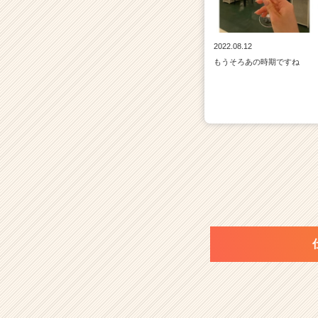
r
e
e
2022.08.12
r）
もうそろあの時期ですね