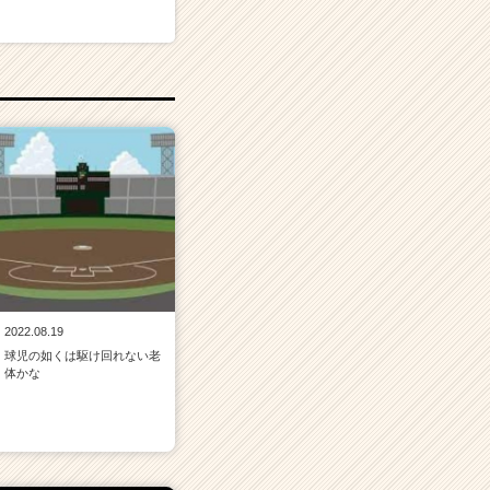
2022.08.19
球児の如くは駆け回れない老
体かな