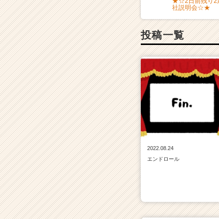
★☆2日前残り2
タ
社説明会☆★
イ
ム
ラ
投稿一覧
イ
ン】
|
ベ
ン
チ
ャ
ー・
成
長
企
2022.08.24
業
エンドロール
か
ら
ス
カ
ウ
ト