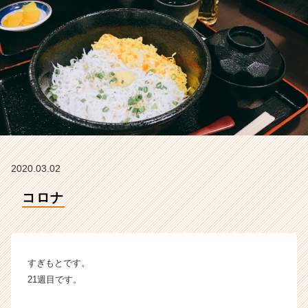
ム
ラ
イ
ン】
|
ベ
ン
チ
ャ
ー・
成
長
2020.03.02
企
業
コロナ
か
ら
ス
カ
すぎもとです。
ウ
ト
21週目です。
が
届