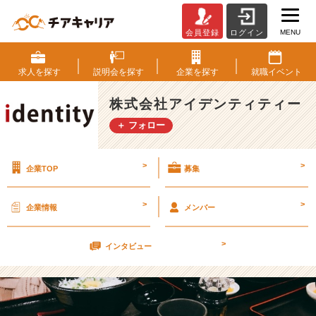
MENU
会員登録
ログイン
コ
ロ
ナ
求人を
探す
説明会を
探す
企業を
探す
就職
イベント
【株
式
株式会社アイデンティティー
会
＋ フォロー
社
ア
イ
>
>
企業TOP
募集
デ
ン
テ
>
>
企業情報
メンバー
ィ
テ
>
ィ
インタビュー
ー
の
タ
イ