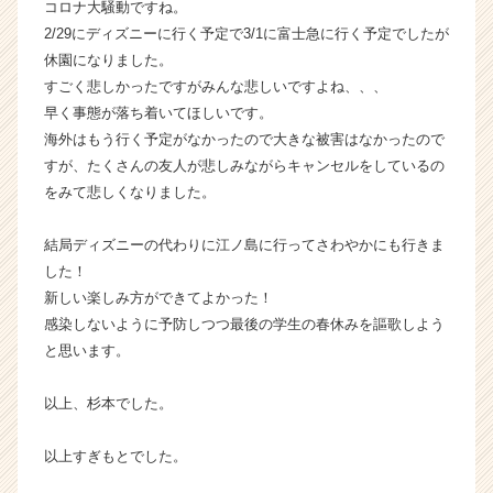
コロナ大騒動ですね。
く
2/29にディズニーに行く予定で3/1に富士急に行く予定でしたが
就
休園になりました。
活
すごく悲しかったですがみんな悲しいですよね、、、
サ
早く事態が落ち着いてほしいです。
イ
ト
海外はもう行く予定がなかったので大きな被害はなかったので
チ
すが、たくさんの友人が悲しみながらキャンセルをしているの
ア
をみて悲しくなりました。
キ
ャ
結局ディズニーの代わりに江ノ島に行ってさわやかにも行きま
リ
した！
ア
新しい楽しみ方ができてよかった！
（C
h
感染しないように予防しつつ最後の学生の春休みを謳歌しよう
e
と思います。
e
r
以上、杉本でした。
C
a
以上すぎもとでした。
r
e