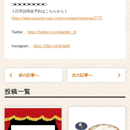
e
□■□■□■□■□■□■□■□
r）
⇩21卒説明会予約はこちらから⇩
https://www.passion-navi.com/company/seminar/2772
Twitter…
https://twitter.com/identity_hr
Instagram…
https://00m.in/hK9qW
前の記事へ
次の記事へ
投稿一覧