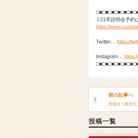
a
□■□■□■□■□■□■□
r
e
⇩21卒説明会予約
e
https://www.passi
r）
Twitter…
https://tw
Instagram…
https:
□■□■□■□■□■□■□
前の記事へ
目指せ！就活モ
投稿一覧