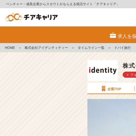
ベンチャー・成長企業からスカウトがもらえる就活サイト「チアキャリア」
ド
バ
求人を
イ
旅
HOME
＞
株式会社アイデンティティー
＞
タイムライン一覧
＞
ドバイ旅行
行
【株
式
株式
会
＋ フ
社
ア
イ
企業TOP
デ
ン
テ
ィ
テ
ィ
ー