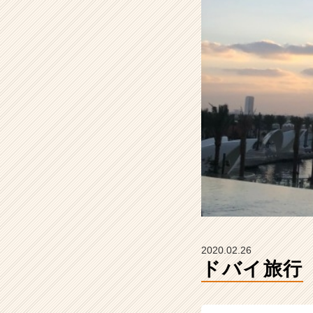
の
タ
イ
ム
ラ
イ
ン】
|
ベ
ン
チ
ャ
ー・
成
長
企
業
2020.02.26
か
ドバイ旅行
ら
ス
カ