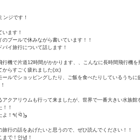
ミンジです！
ています！
イのプールで休みながら書いています！！
ドバイ旅行について話します！
飛行機で片道12時間がかかります、、こんなに長時間飛行機を
からすごく疲れました(;o;)
モールでショッピングしたり、ご飯を食べたりしているうちに
た！
るアクアリウムも行って来ましたが、世界で一番大きい水族館
た！！
サメも多くいましたよ！٩( ᐛ )و
の旅行の話をあげたいと思うので、ぜひ読んでください！！
こまで！안녕！