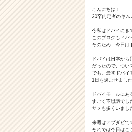
ウ
ト
こんにちは！
が
20卒内定者のキム
届
く
今私はドバイにき
就
このブログもドバ
活
そのため、今日は
サ
イ
ト
ドバイは日本から
チ
だったので、ついて
ア
でも、最初ドバイ
キ
1日を過ごせまし
ャ
リ
ドバイモールにあ
ア
（C
すごく不思議でし
h
e
e
来週はアブダビで
r
それでは今日はこ
C