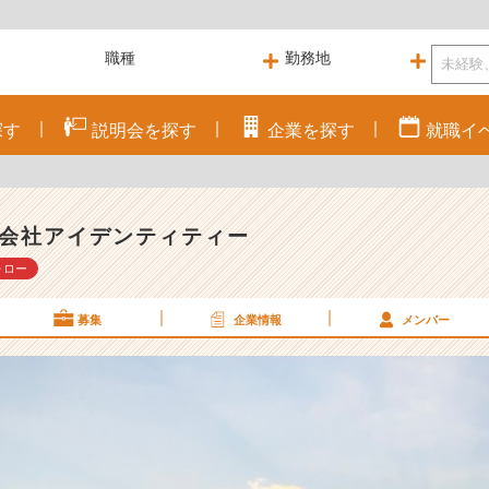
探す
説明会を
探す
企業を
探す
就職
イ
会社アイデンティティー
ォロー
募集
企業情報
メンバー