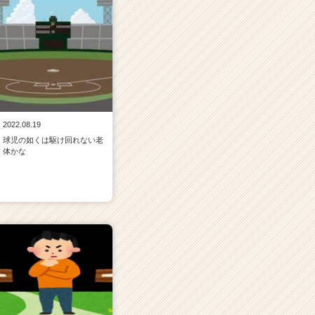
2022.08.19
球児の如くは駆け回れない老
体かな