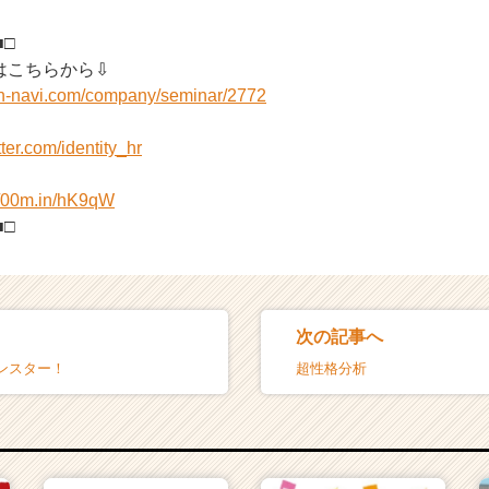
■□
はこちらから⇩
on-navi.com/company/seminar/2772
itter.com/identity_hr
//00m.in/hK9qW
■□
次の記事へ
ンスター！
超性格分析