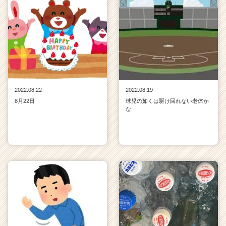
2022.08.22
2022.08.19
8月22日
球児の如くは駆け回れない老体か
な