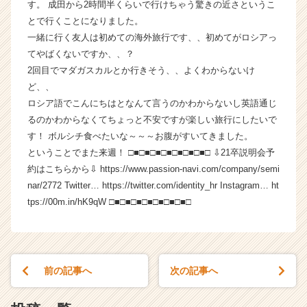
す。 成田から2時間半くらいで行けちゃう驚きの近さというこ
く
とで行くことになりました。
就
一緒に行く友人は初めての海外旅行です、、初めてがロシアっ
活
てやばくないですか、、？
サ
2回目でマダガスカルとか行きそう、、よくわからないけ
イ
ト
ど、、
チ
ロシア語でこんにちはとなんて言うのかわからないし英語通じ
ア
るのかわからなくてちょっと不安ですが楽しい旅行にしたいで
キ
す！ ボルシチ食べたいな～～～お腹がすいてきました。
ャ
ということでまた来週！ □■□■□■□■□■□■□■□ ⇩21卒説明会予
リ
約はこちらから⇩ https://www.passion-navi.com/company/semi
ア
nar/2772 Twitter… https://twitter.com/identity_hr Instagram… ht
（C
h
tps://00m.in/hK9qW □■□■□■□■□■□■□■□
e
e
r
C
前の記事へ
次の記事へ
a
r
e