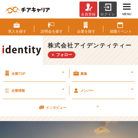
MENU
会員登録
ログイン
ロ
シ
ア
求人を
探す
説明会を
探す
企業を
探す
就職
イベント
【株
式
株式会社アイデンティティー
会
＋ フォロー
社
ア
イ
>
>
企業TOP
募集
デ
ン
テ
>
>
企業情報
メンバー
ィ
テ
>
ィ
インタビュー
ー
の
タ
イ