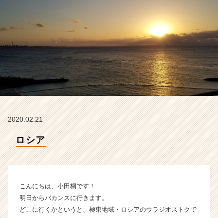
ム
ラ
イ
ン】
|
ベ
ン
チ
ャ
ー・
成
長
2020.02.21
企
業
ロシア
か
ら
ス
カ
こんにちは、小田桐です！
ウ
ト
明日からバカンスに行きます。
が
どこに行くかというと、極東地域・ロシアのウラジオストクで
届