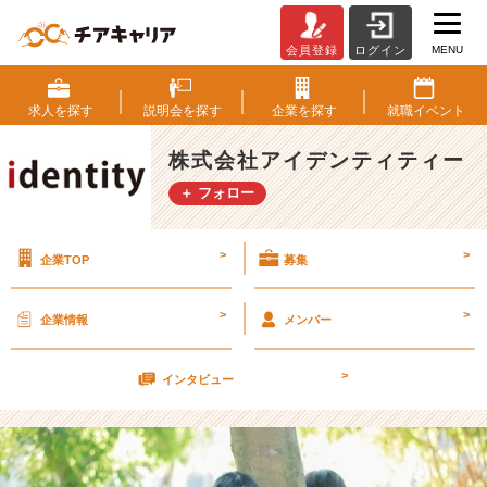
MENU
会員登録
ログイン
高
校
生
求人を
探す
説明会を
探す
企業を
探す
就職
イベント
に
授
株式会社アイデンティティー
業
＋ フォロー
を
し
て
>
>
企業TOP
募集
き
ま
し
>
>
企業情報
メンバー
た
【株
>
式
インタビュー
会
社
ア
イ