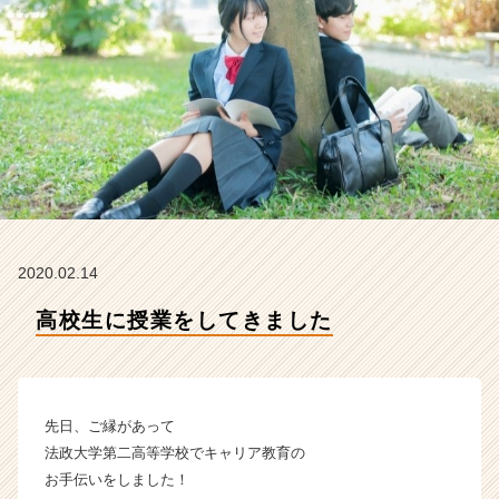
デ
ン
テ
ィ
テ
ィ
ー
の
タ
イ
ム
ラ
2020.02.14
イ
ン】
高校生に授業をしてきました
|
ベ
ン
チ
先日、ご縁があって
ャ
ー・
法政大学第二高等学校でキャリア教育の
成
お手伝いをしました！
長