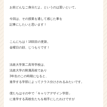
企
お前どんなご身分だよ。というのは置いといて。
業
か
今回は、その授業を通して感じた事を
ら
記事にしたいと思います！
ス
カ
ウ
ト
こんにちは！18回目の更新。
が
金曜日の顔、じつもりです！
届
く
就
法政大学第二高等学校は、
活
サ
法政大学の附属高校であり
イ
3年生のこの時期になると、
ト
進学する学部によってクラス分けされるみたいです。
チ
ア
僕たちはその中で「キャリアデザイン学部」
キ
に進学する高校生たちを相手にしたわけですが
ャ
リ