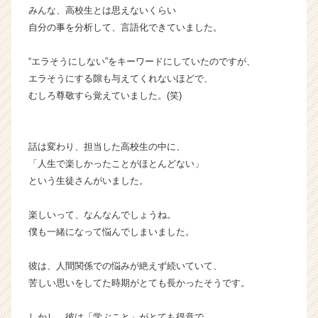
ア
みんな、高校生とは思えないくらい
（C
自分の事を分析して、言語化できていました。
h
e
“エラそうにしない”をキーワードにしていたのですが、
e
エラそうにする隙も与えてくれないほどで、
r
むしろ尊敬すら覚えていました。(笑)
C
a
r
e
話は変わり、担当した高校生の中に、
e
「人生で楽しかったことがほとんどない」
r）
という生徒さんがいました。
楽しいって、なんなんでしょうね。
僕も一緒になって悩んでしまいました。
彼は、人間関係での悩みが絶えず続いていて、
苦しい思いをしてた時期がとても長かったそうです。
しかし、彼は「学ぶこと」がとても得意で、