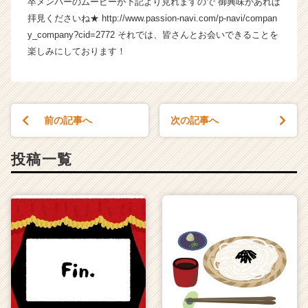
卒メンバーのムービーが下記より見れますので 御興味があれば
ア
拝見くださいね★ http://www.passion-navi.com/p-navi/compan
（C
y_company?cid=2772 それでは、皆さんとお会いできることを
h
楽しみにしております！
e
e
r
C
a
前の記事へ
次の記事へ
r
e
e
投稿一覧
r）