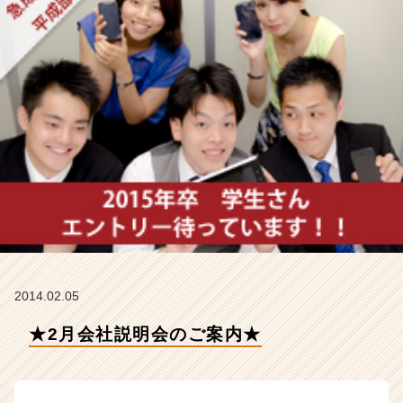
デ
ン
テ
ィ
テ
ィ
ー
の
タ
イ
ム
ラ
イ
ン】
|
ベ
2014.02.05
ン
チ
★2月会社説明会のご案内★
ャ
ー・
成
長