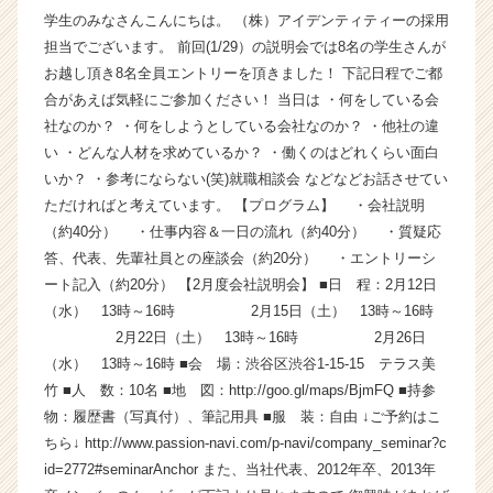
学生のみなさんこんにちは。 （株）アイデンティティーの採用
企
業
担当でございます。 前回(1/29）の説明会では8名の学生さんが
か
お越し頂き8名全員エントリーを頂きました！ 下記日程でご都
ら
合があえば気軽にご参加ください！ 当日は ・何をしている会
ス
社なのか？ ・何をしようとしている会社なのか？ ・他社の違
カ
い ・どんな人材を求めているか？ ・働くのはどれくらい面白
ウ
いか？ ・参考にならない(笑)就職相談会 などなどお話させてい
ト
ただければと考えています。 【プログラム】 ・会社説明
が
届
（約40分） ・仕事内容＆一日の流れ（約40分） ・質疑応
く
答、代表、先輩社員との座談会（約20分） ・エントリーシ
就
ート記入（約20分） 【2月度会社説明会】 ■日 程：2月12日
活
（水） 13時～16時 2月15日（土） 13時～16時
サ
2月22日（土） 13時～16時 2月26日
イ
（水） 13時～16時 ■会 場：渋谷区渋谷1-15-15 テラス美
ト
竹 ■人 数：10名 ■地 図：http://goo.gl/maps/BjmFQ ■持参
チ
ア
物：履歴書（写真付）、筆記用具 ■服 装：自由 ↓ご予約はこ
キ
ちら↓ http://www.passion-navi.com/p-navi/company_seminar?c
ャ
id=2772#seminarAnchor また、当社代表、2012年卒、2013年
リ