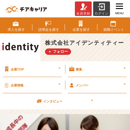
MENU
会員登録
ログイン
★
2
月
求人を
探す
説明会を
探す
企業を
探す
就職
イベント
会
社
株式会社アイデンティティー
説
＋ フォロー
明
会
の
>
>
企業TOP
募集
ご
案
内
>
>
企業情報
メンバー
★
【株
>
式
インタビュー
会
社
ア
イ