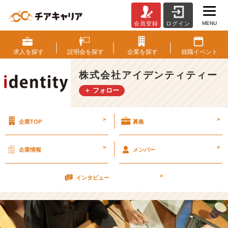
MENU
会員登録
ログイン
就
活
生
求人を
探す
説明会を
探す
企業を
探す
就職
イベント
と
ゼ
株式会社アイデンティティー
ミ
＋ フォロー
の
両
立
>
>
企業TOP
募集
方
法
【株
>
>
企業情報
メンバー
式
会
>
社
インタビュー
ア
イ
デ
ン