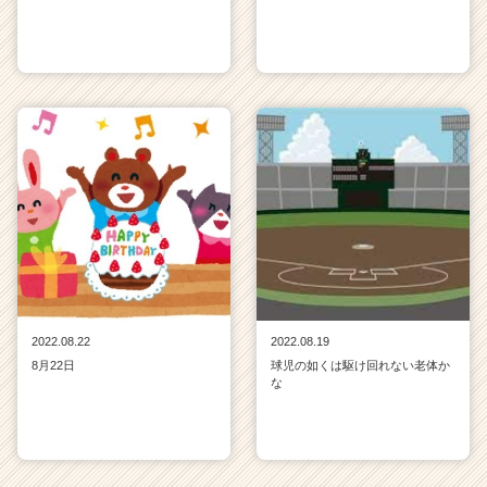
2022.08.22
2022.08.19
8月22日
球児の如くは駆け回れない老体か
な