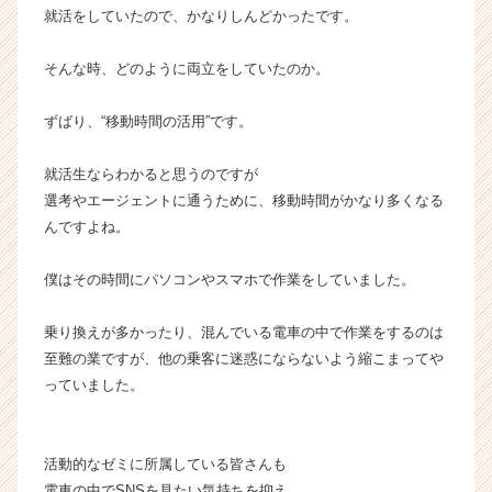
h
就活をしていたので、かなりしんどかったです。
e
e
そんな時、どのように両立をしていたのか。
r
C
ずばり、“移動時間の活用”です。
a
r
就活生ならわかると思うのですが
e
e
選考やエージェントに通うために、移動時間がかなり多くなる
r）
んですよね。
僕はその時間にパソコンやスマホで作業をしていました。
乗り換えが多かったり、混んでいる電車の中で作業をするのは
至難の業ですが、他の乗客に迷惑にならないよう縮こまってや
っていました。
活動的なゼミに所属している皆さんも
電車の中でSNSを見たい気持ちを抑え