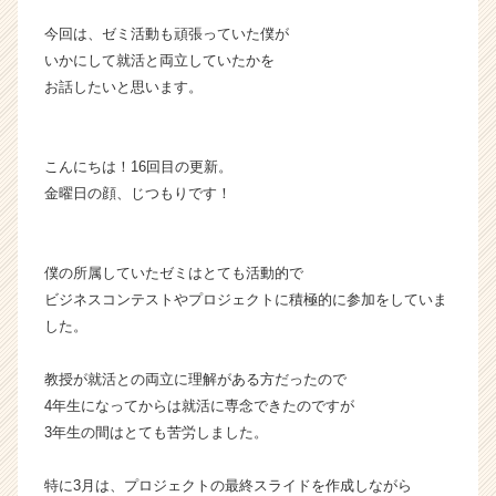
か
今回は、ゼミ活動も頑張っていた僕が
ら
いかにして就活と両立していたかを
ス
お話したいと思います。
カ
ウ
ト
が
こんにちは！16回目の更新。
届
金曜日の顔、じつもりです！
く
就
活
僕の所属していたゼミはとても活動的で
サ
ビジネスコンテストやプロジェクトに積極的に参加をしていま
イ
ト
した。
チ
ア
教授が就活との両立に理解がある方だったので
キ
4年生になってからは就活に専念できたのですが
ャ
3年生の間はとても苦労しました。
リ
ア
特に3月は、プロジェクトの最終スライドを作成しながら
（C