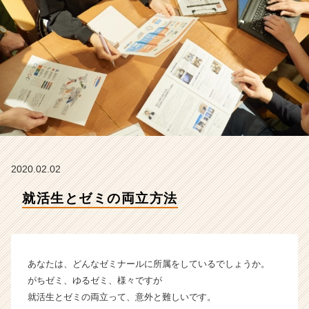
テ
ィ
テ
ィ
ー
の
タ
イ
ム
ラ
イ
ン】
2020.02.02
|
ベ
就活生とゼミの両立方法
ン
チ
ャ
ー・
あなたは、どんなゼミナールに所属をしているでしょうか。
成
長
がちゼミ、ゆるゼミ、様々ですが
企
就活生とゼミの両立って、意外と難しいです。
業