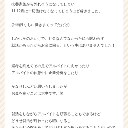
リ
扶養家族から外れそうになってしまい
ア
11,12月は一切働けなくなってしまうほど稼ぎました。
（C
h
(計画性なしに働きまくってただけ)
e
e
しかしそのおかげで、貯金なんてなかったにも関わらず
r
就活があったからお金に困る。という事はありませんでした！
C
a
r
e
選考を終えてその足でアルバイトに向かったり
e
アルバイトの休憩中に企業分析をしたり
r）
かなりしんどい思いもしましたが
お金を稼ぐことは大事です。笑
就活をしながらアルバイトを頑張ることもできるけど
どうせ就活が終わったら暇になるし
あらかじめ貯金をしておけば大変な思いをすることもないので