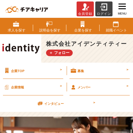
MENU
会員登録
ログイン
就
活
生
求人を
探す
説明会を
探す
企業を
探す
就職
イベント
と
ア
株式会社アイデンティティー
ル
＋ フォロー
バ
イ
ト
>
>
企業TOP
募集
の
両
立
>
>
企業情報
メンバー
方
法
>
【株
インタビュー
式
会
社
ア