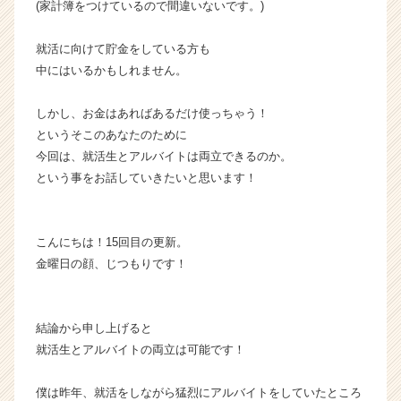
(家計簿をつけているので間違いないです。)
長
企
就活に向けて貯金をしている方も
業
中にはいるかもしれません。
か
ら
ス
しかし、お金はあればあるだけ使っちゃう！
カ
というそこのあなたのために
ウ
今回は、就活生とアルバイトは両立できるのか。
ト
という事をお話していきたいと思います！
が
届
く
こんにちは！15回目の更新。
就
活
金曜日の顔、じつもりです！
サ
イ
ト
結論から申し上げると
チ
就活生とアルバイトの両立は可能です！
ア
キ
僕は昨年、就活をしながら猛烈にアルバイトをしていたところ
ャ