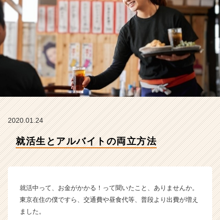
イ
デ
ン
テ
ィ
テ
ィ
ー
の
タ
イ
ム
2020.01.24
ラ
イ
就活生とアルバイトの両立方法
ン】
|
ベ
ン
就活中って、お金がかかる！って聞いたこと、ありませんか。
チ
ャ
東京在住の僕ですら、交通費や昼食代等、普段より出費が増え
ー・
ました。
成