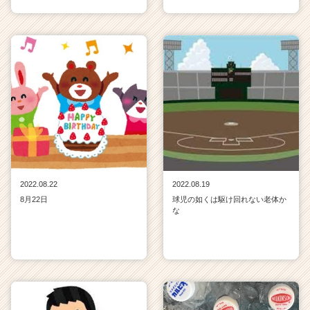
2022.08.22
2022.08.19
8月22日
球児の如くは駆け回れない老体か
な