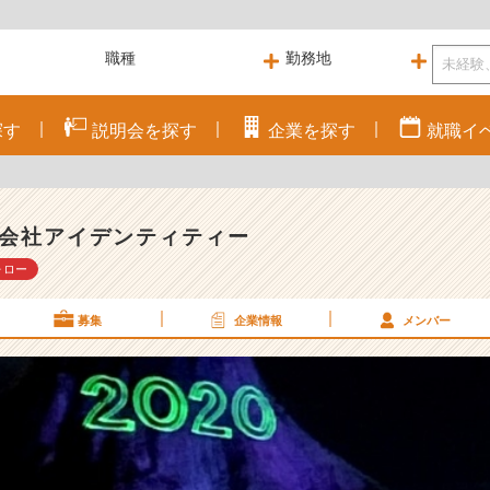
探す
説明会を
探す
企業を
探す
就職
イ
会社アイデンティティー
ォロー
募集
企業情報
メンバー