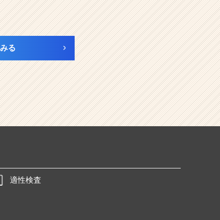
みる
適性検査