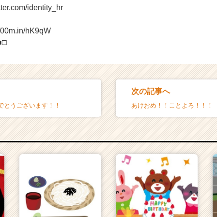
tter.com/identity_hr
//00m.in/hK9qW
■□
次の記事へ
でとうございます！！
あけおめ！！ことよろ！！！