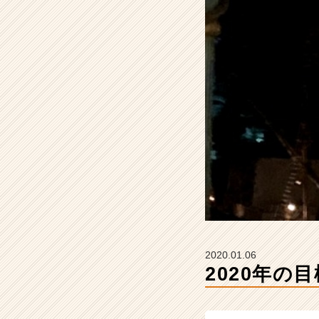
テ
ィ
ー
の
タ
イ
ム
ラ
イ
ン】
|
ベ
ン
チ
ャ
ー・
成
2020.01.06
長
2020年の目
企
業
か