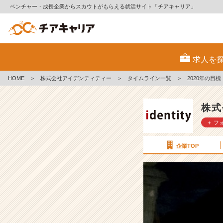
ベンチャー・成長企業からスカウトがもらえる就活サイト「チアキャリア」
2
0
求人を
2
0
HOME
＞
株式会社アイデンティティー
＞
タイムライン一覧
＞
2020年の目標
年
の
目
株式
標
＋ フ
【株
式
会
企業TOP
社
ア
イ
デ
ン
テ
ィ