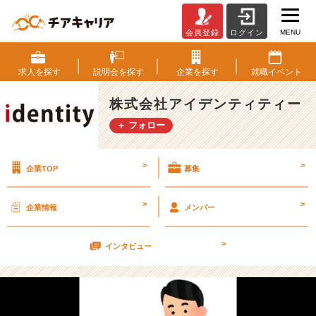
MENU
会員登録
ログイン
進
め!!
就
求人を
探す
説明会を
探す
企業を
探す
就職
イベント
活
生!!
株式会社アイデンティティー
「内
＋ フォロー
定
後
の
>
>
企業TOP
募集
お
金、
時
>
>
企業情報
メンバー
間
の
>
使
インタビュー
い
方」
《1
4》