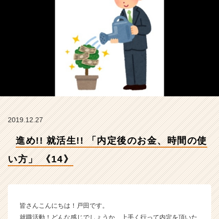
【株
式
会
社
ア
イ
デ
ン
テ
ィ
テ
ィ
2019.12.27
ー
の
進め!! 就活生!! 「内定後のお金、時間の使
タ
イ
い方」 《14》
ム
ラ
イ
ン】
皆さんこんにちは！戸田です。
|
就職活動！どんな感じでしょうか…上手く行って内定を頂いた
ベ