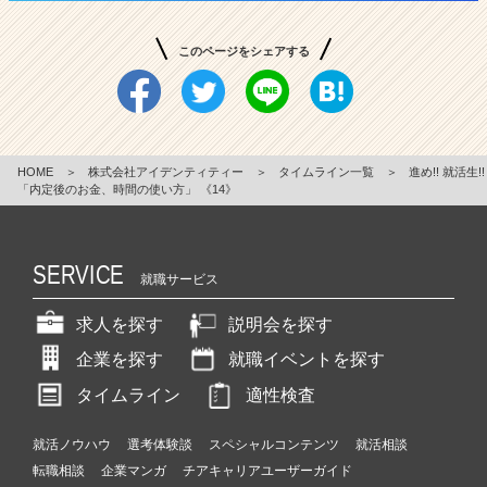
このページをシェアする
HOME
＞
株式会社アイデンティティー
＞
タイムライン一覧
＞
進め!! 就活生!!
「内定後のお金、時間の使い方」 《14》
SERVICE
就職サービス
求人を探す
説明会を探す
企業を探す
就職イベントを探す
タイムライン
適性検査
就活ノウハウ
選考体験談
スペシャルコンテンツ
就活相談
転職相談
企業マンガ
チアキャリアユーザーガイド