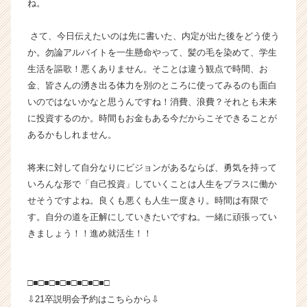
ね。
ト
チ
さて、今日伝えたいのは先に書いた、内定が出た後をどう使う
ア
キ
か。勿論アルバイトを一生懸命やって、髪の毛を染めて、学生
ャ
生活を謳歌！悪くありません。そことは違う観点で時間、お
リ
金、皆さんの湧き出る体力を別のところに使ってみるのも面白
ア
いのではないかなと思うんですね！消費、浪費？それとも未来
（C
に投資するのか。時間もお金もある今だからこそできることが
h
あるかもしれません。
e
e
r
将来に対して自分なりにビジョンがあるならば、勇気を持って
C
いろんな形で「自己投資」していくことは人生をプラスに働か
a
せそうですよね。良くも悪くも人生一度きり。時間は有限で
r
す。自分の道を正解にしていきたいですね。一緒に頑張ってい
e
きましょう！！進め就活生！！
e
r）
□■□■□■□■□■□■□■□
⇩21卒説明会予約はこちらから⇩