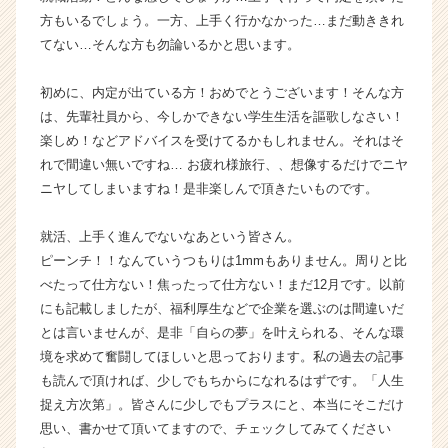
ン
方もいるでしょう。一方、上手く行かなかった…まだ動ききれ
チ
てない…そんな方も勿論いるかと思います。
ャ
ー・
初めに、内定が出ている方！おめでとうございます！そんな方
成
は、先輩社員から、今しかできない学生生活を謳歌しなさい！
長
楽しめ！などアドバイスを受けてるかもしれません。それはそ
企
れで間違い無いですね… お疲れ様旅行、、想像するだけでニヤ
業
か
ニヤしてしまいますね！是非楽しんで頂きたいものです。
ら
ス
就活、上手く進んでないなあという皆さん。
カ
ピーンチ！！なんていうつもりは1mmもありません。周りと比
ウ
べたって仕方ない！焦ったって仕方ない！まだ12月です。以前
ト
にも記載しましたが、福利厚生などで企業を選ぶのは間違いだ
が
とは言いませんが、是非「自らの夢」を叶えられる、そんな環
届
く
境を求めて奮闘してほしいと思っております。私の過去の記事
就
も読んで頂ければ、少しでもちからになれるはずです。「人生
活
捉え方次第」。皆さんに少しでもプラスにと、本当にそこだけ
サ
思い、書かせて頂いてますので、チェックしてみてください
イ