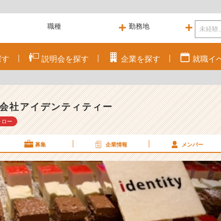
探す
説明会を
探す
企業を
探す
就職
イ
会社アイデンティティー
ォロー
募集
企業情報
メンバー