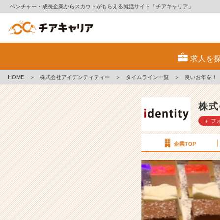
ベンチャー・成長企業からスカウトがもらえる就活サイト「チアキャリア」
良
い
求人を
お
年
HOME
＞
株式会社アイデンティティー
＞
タイムライン一覧
＞
良いお年を！
を！
【株
式
株式
会
＋ フ
社
ア
イ
企業TOP
デ
ン
テ
ィ
テ
ィ
ー