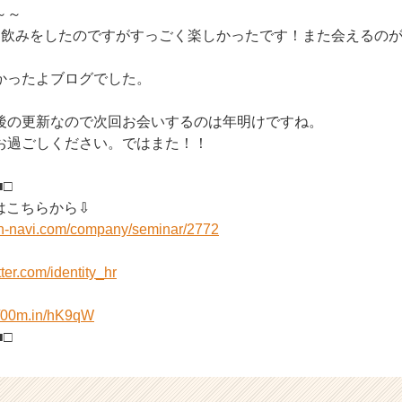
～～
期飲みをしたのですがすっごく楽しかったです！また会えるの
かったよブログでした。
後の更新なので次回お会いするのは年明けですね。
お過ごしください。ではまた！！
■□
はこちらから⇩
on-navi.com/company/seminar/2772
itter.com/identity_hr
//00m.in/hK9qW
■□