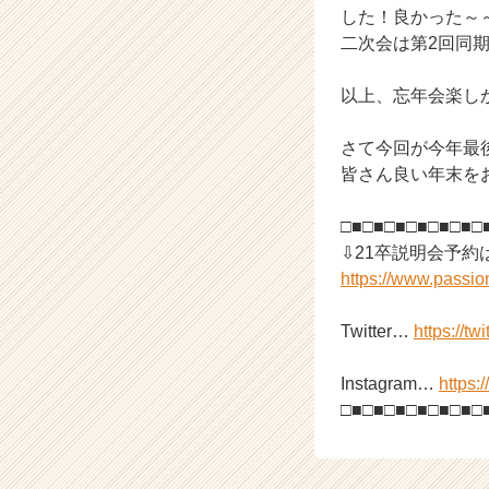
した！良かった～
a
二次会は第2回同
r
e
e
以上、忘年会楽し
r）
さて今回が今年最
皆さん良い年末を
□■□■□■□■□■□■□
⇩21卒説明会予約
https://www.passi
Twitter…
https://tw
Instagram…
https:
□■□■□■□■□■□■□