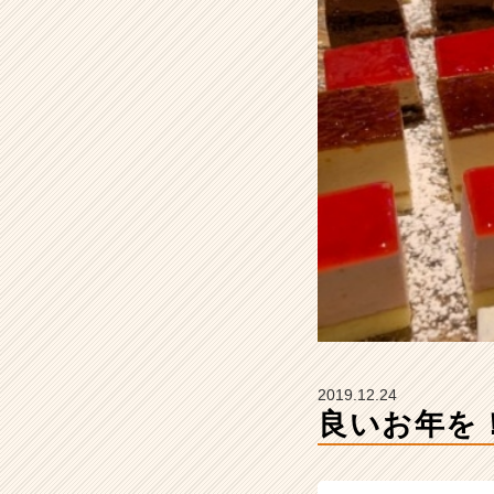
の
タ
イ
ム
ラ
イ
ン】
|
ベ
ン
チ
ャ
ー・
成
長
企
業
2019.12.24
か
良いお年を
ら
ス
カ