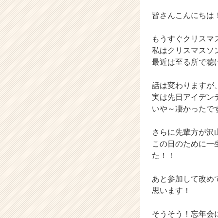
ウ
ト
皆さんこんにちは
が
届
もうすぐクリスマ
く
私はクリスマスソ
就
最近は至る所で聴
活
サ
イ
話は変わりますが
ト
実は先日アイデン
チ
いや～凄かったで
ア
キ
さらに先輩方が沢
ャ
この日のために一
リ
た！！
ア
（C
h
あと参加して改め
e
思います！
e
r
そうそう！忘年会
C