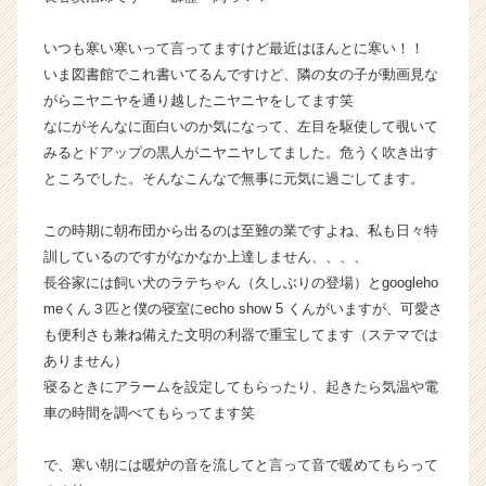
チ
ャ
いつも寒い寒いって言ってますけど最近はほんとに寒い！！
ー・
いま図書館でこれ書いてるんですけど、隣の女の子が動画見な
成
がらニヤニヤを通り越したニヤニヤをしてます笑
長
なにがそんなに面白いのか気になって、左目を駆使して覗いて
企
みるとドアップの黒人がニヤニヤしてました。危うく吹き出す
業
ところでした。そんなこんなで無事に元気に過ごしてます。
か
ら
ス
この時期に朝布団から出るのは至難の業ですよね、私も日々特
カ
訓しているのですがなかなか上達しません、、、、
ウ
長谷家には飼い犬のラテちゃん（久しぶりの登場）とgoogleho
ト
meくん３匹と僕の寝室にecho show 5 くんがいますが、可愛さ
が
も便利さも兼ね備えた文明の利器で重宝してます（ステマでは
届
ありません）
く
就
寝るときにアラームを設定してもらったり、起きたら気温や電
活
車の時間を調べてもらってます笑
サ
イ
で、寒い朝には暖炉の音を流してと言って音で暖めてもらって
ト