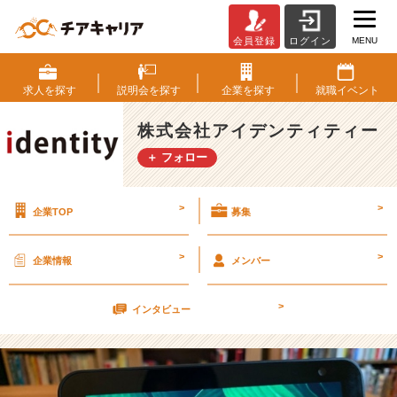
MENU
会員登録
ログイン
こ
の
寒
求人を
探す
説明会を
探す
企業を
探す
就職
イベント
す
ぎ
株式会社アイデンティティー
る
＋ フォロー
日々
で
も
>
>
企業TOP
募集
朝
素
早
>
>
企業情報
メンバー
く
起
>
き
インタビュー
る
方
法
【株