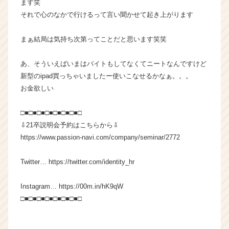
ます笑
チ
それで心のなかで行けるって言い聞かせて起き上がります
ア
キ
ャ
まぁ結局は気持ち次第ってことだと思います笑笑
リ
ア
あ、そういえばいまはバイトもしてなくてニートなんですけど
（C
新型のipad買っちゃいましたー使いこなせるかなぁ。。。
h
お金欲しい
e
e
□■□■□■□■□■□■□■□
r
C
⇩21卒説明会予約はこちらから⇩
a
https://www.passion-navi.com/company/seminar/2772
r
e
Twitter… https://twitter.com/identity_hr
e
r）
Instagram… https://00m.in/hK9qW
□■□■□■□■□■□■□■□