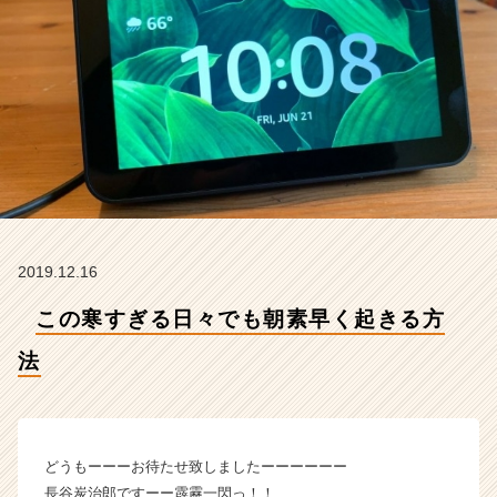
式
会
社
ア
イ
デ
ン
テ
ィ
テ
ィ
ー
2019.12.16
の
タ
この寒すぎる日々でも朝素早く起きる方
イ
ム
法
ラ
イ
ン】
|
どうもーーーお待たせ致しましたーーーーーー
ベ
長谷炭治郎ですーー霹靂一閃っ！！
ン