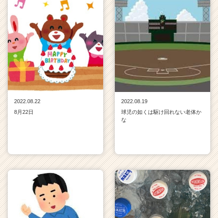
2022.08.22
2022.08.19
8月22日
球児の如くは駆け回れない老体か
な