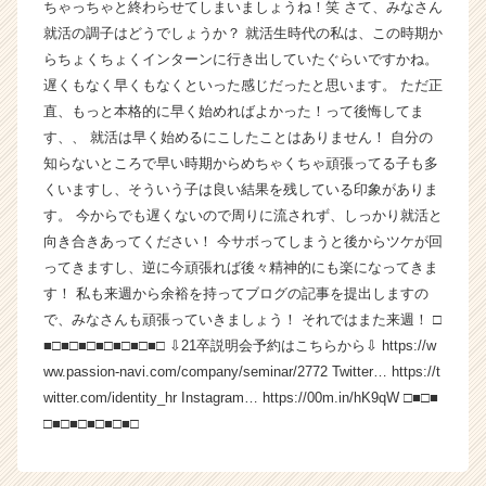
ちゃっちゃと終わらせてしまいましょうね！笑 さて、みなさん
カ
就活の調子はどうでしょうか？ 就活生時代の私は、この時期か
ウ
らちょくちょくインターンに行き出していたぐらいですかね。
ト
遅くもなく早くもなくといった感じだったと思います。 ただ正
が
直、もっと本格的に早く始めればよかった！って後悔してま
届
く
す、、 就活は早く始めるにこしたことはありません！ 自分の
就
知らないところで早い時期からめちゃくちゃ頑張ってる子も多
活
くいますし、そういう子は良い結果を残している印象がありま
サ
す。 今からでも遅くないので周りに流されず、しっかり就活と
イ
向き合きあってください！ 今サボってしまうと後からツケが回
ト
ってきますし、逆に今頑張れば後々精神的にも楽になってきま
チ
す！ 私も来週から余裕を持ってブログの記事を提出しますの
ア
キ
で、みなさんも頑張っていきましょう！ それではまた来週！ □
ャ
■□■□■□■□■□■□■□ ⇩21卒説明会予約はこちらから⇩ https://w
リ
ww.passion-navi.com/company/seminar/2772 Twitter… https://t
ア
witter.com/identity_hr Instagram… https://00m.in/hK9qW □■□■
（C
□■□■□■□■□■□
h
e
e