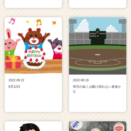
2022.08.22
2022.08.19
8月22日
球児の如くは駆け回れない老体か
な