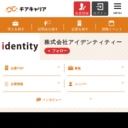
MENU
会員登録
ログイン
じ
ゃ
あ
求人を
探す
説明会を
探す
企業を
探す
就職
イベント
い
つ
株式会社アイデンティティー
や
＋ フォロー
る
か？
【株
>
>
企業TOP
募集
式
会
社
>
>
企業情報
メンバー
ア
イ
>
デ
インタビュー
ン
テ
ィ
テ