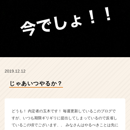
ィ
ー
の
タ
イ
ム
ラ
イ
ン】
|
ベ
ン
2019.12.12
チ
ャ
じゃあいつやるか？
ー・
成
長
企
どうも！ 内定者の玉木です！ 毎週更新しているこのブログで
業
か
すが、いつも期限ギリギリに提出してしまっているので反省し
ら
ているこの頃でございます、、 みなさんはやるべきことは先に
ス