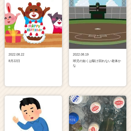
2022.08.22
2022.08.19
8月22日
球児の如くは駆け回れない老体か
な