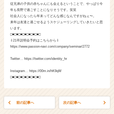
a
従兄弟の子供の赤ちゃんにも会えるということで、やっぱり今
r
年も長野で過ごすことになりそうです。笑笑
e
社会人になったら年末ってどんな感じなんですがねぇ〜。
e
来年は友達と過ごせるようスケジューリングしていきたいと思
r）
います。
□■□■□■□■□■□■□■□
⇩21卒説明会予約はこちらから⇩
https://www.passion-navi.com/company/seminar/2772
Twitter… https://twitter.com/identity_hr
Instagram… https://00m.in/hK9qW
□■□■□■□■□■□■□■□
前の記事へ
次の記事へ