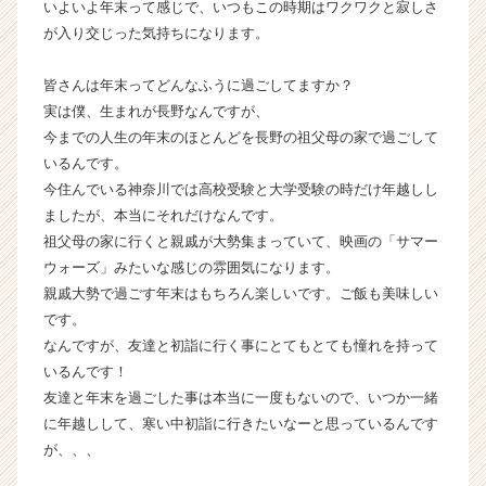
いよいよ年末って感じで、いつもこの時期はワクワクと寂しさ
ト
が入り交じった気持ちになります。
が
届
皆さんは年末ってどんなふうに過ごしてますか？
く
実は僕、生まれが長野なんですが、
就
活
今までの人生の年末のほとんどを長野の祖父母の家で過ごして
サ
いるんです。
イ
今住んでいる神奈川では高校受験と大学受験の時だけ年越しし
ト
ましたが、本当にそれだけなんです。
チ
祖父母の家に行くと親戚が大勢集まっていて、映画の「サマー
ア
ウォーズ」みたいな感じの雰囲気になります。
キ
親戚大勢で過ごす年末はもちろん楽しいです。ご飯も美味しい
ャ
リ
です。
ア
なんですが、友達と初詣に行く事にとてもとても憧れを持って
（C
いるんです！
h
友達と年末を過ごした事は本当に一度もないので、いつか一緒
e
に年越しして、寒い中初詣に行きたいなーと思っているんです
e
が、、、
r
C