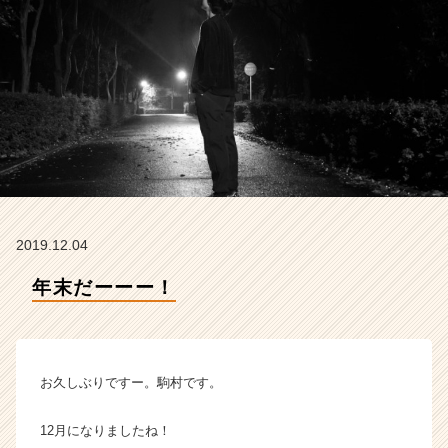
の
タ
イ
ム
ラ
イ
ン】
|
ベ
ン
チ
ャ
2019.12.04
ー・
成
年末だーーー！
長
企
業
か
お久しぶりですー。駒村です。
ら
ス
カ
12月になりましたね！
ウ