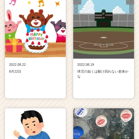
2022.08.22
2022.08.19
8月22日
球児の如くは駆け回れない老体か
な