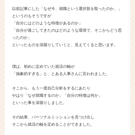
が
以前記事にした「なぜ今、就職という選択肢を取ったのか。」
届
というのもそうですが
く
就
「自分にはどのような特徴があるのか」
活
「自分が過ごしてきたのはどのような環境で、そこからどう思
サ
ったのか」
イ
といったものを深掘りしていくと、見えてくると思います。
ト
チ
ア
僕は、初めに定めていた就活の軸が
キ
ャ
「抽象的すぎる」と、とある人事さんに言われました。
リ
ア
そこから、もう一度自己分析をするにあたり
（C
やはり「なぜ就職するのか」「自分の特徴は何か」
h
といった事を深掘りしました。
e
e
その結果、パーソナルミッションを見つけ出し
r
C
そこから就活の軸を定めることができました。
a