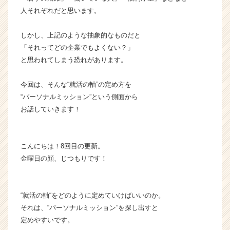
イ
人それぞれだと思います。
ム
ラ
しかし、上記のような抽象的なものだと
イ
「それってどの企業でもよくない？」
ン】
と思われてしまう恐れがあります。
|
ベ
今回は、そんな“就活の軸”の定め方を
ン
チ
“パーソナルミッション”という側面から
ャ
お話していきます！
ー・
成
長
こんにちは！8回目の更新。
企
金曜日の顔、じつもりです！
業
か
ら
ス
“就活の軸“をどのように定めていけばいいのか。
カ
それは、“パーソナルミッション”を探し出すと
ウ
定めやすいです。
ト