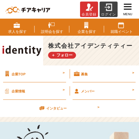
MENU
会員登録
ログイン
就
活
の
求人を
探す
説明会を
探す
企業を
探す
就職
イベント
軸
の
株式会社アイデンティティー
定
＋ フォロー
め
方
①
>
>
企業TOP
募集
～
パ
ー
>
>
企業情報
メンバー
ソ
ナ
>
ル
インタビュー
ミ
ッ
シ
ョ