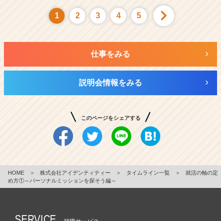
1
2
3
4
5
仕事をみる
説明会情報をみる
このページをシェアする
HOME
＞
株式会社アイデンティティー
＞
タイムライン一覧
＞
就活の軸の定
め方①～パーソナルミッションを探そう編～
SERVICE