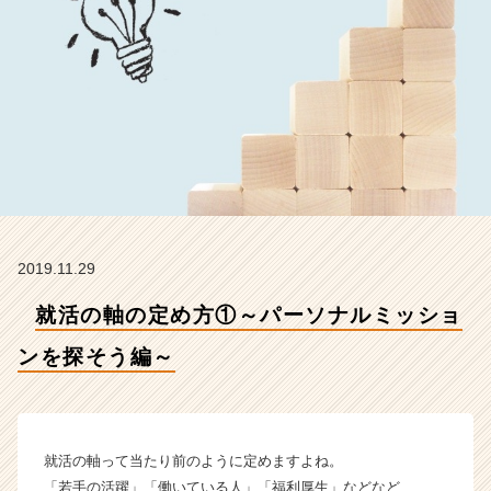
ン
を
探
そ
う
編
～
【株
式
会
社
ア
2019.11.29
イ
デ
就活の軸の定め方①～パーソナルミッショ
ン
テ
ンを探そう編～
ィ
テ
ィ
ー
就活の軸って当たり前のように定めますよね。
の
「若手の活躍」「働いている人」「福利厚生」などなど
タ