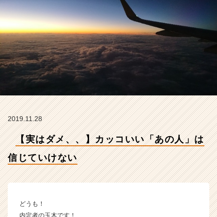
い
【株
式
会
社
ア
イ
デ
ン
テ
ィ
テ
2019.11.28
ィ
ー
【実はダメ、、】カッコいい「あの人」は
の
タ
信じていけない
イ
ム
ラ
イ
どうも！
ン】
内定者の玉木です！
|