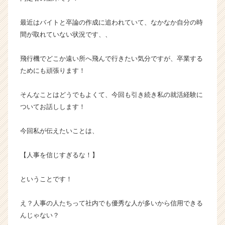
ベ
ン
最近はバイトと卒論の作成に追われていて、なかなか自分の時
チ
間が取れていない状況です、、
ャ
ー・
飛行機でどこか遠い所へ飛んで行きたい気分ですが、卒業する
成
ためにも頑張ります！
長
企
業
そんなことはどうでもよくて、今回も引き続き私の就活経験に
か
ついてお話しします！
ら
ス
今回私が伝えたいことは、
カ
ウ
【人事を信じすぎるな！】
ト
が
届
ということです！
く
就
え？人事の人たちって社内でも優秀な人が多いから信用できる
活
んじゃない？
サ