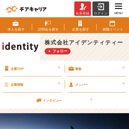
MENU
会員登録
ログイン
【実
は
ダ
求人を
探す
説明会を
探す
企業を
探す
就職
イベント
メ、、】
カ
株式会社アイデンティティー
ッ
＋ フォロー
コ
い
い
>
>
企業TOP
募集
「あ
の
人」
>
>
企業情報
メンバー
は
信
>
じ
インタビュー
て
い
け
な