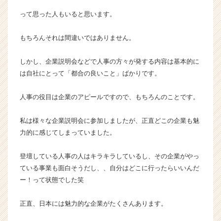
イ
って思った人もいると思います。
ト
チ
ア
もちろんそれは間違いではありません。
キ
ャ
しかし、企業説明会などで人事の方々が発する内容は基本的に
リ
は自社にとって「都合の良いこと」ばかりです。
ア
（C
人事の役目は企業のアピールですので、もちろんのことです。
h
e
e
私は様々な企業説明会に参加しましたが、正直どこの企業も魅
r
力的に感じてしまっていました。
C
a
登壇している人事の人はキラキラしているし、その企業がやっ
r
ている事業も面白そうだし、、自分はどこに行ったらいいんだ
e
ー！って状態でした笑
e
r）
正直、日本には魅力的な企業がたくさんあります。