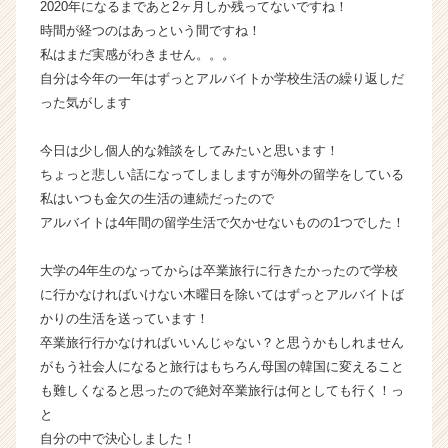
2020年になるまであと2ヶ月しか残ってないですね！
ウ
時間が経つのはあっという間ですね！
ト
私はまだ実感がわきません。。。
が
自分は今年の一年はずっとアルバイトか学校生活の繰り返しだ
届
った気がします
く
就
活
今日は少し個人的な雑談をしてみたいと思います！
サ
ちょっと悲しい話になってしましますが海外の留学をしている
イ
私はいつも金欠の生活の連続だったので
ト
アルバイトは4年間の留学生活で欠かせないものの1つでした！
チ
ア
大学の4年生のなってからは卒業旅行に行きたかったので学校
キ
ャ
に行かなければいけない木曜日を除いてはずっとアルバイトば
リ
かりの生活を送っています！
ア
卒業旅行行かなければいいんじゃない？と思うかもしれません
（C
がもう社会人になると旅行はもちろん母国の韓国に変えること
h
も難しくなると思ったので絶対卒業旅行は何としても行く！っ
e
と
e
自分の中で決心しました！
r