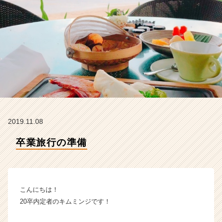
ー
の
タ
イ
ム
ラ
イ
ン】
|
ベ
ン
チ
2019.11.08
ャ
ー・
卒業旅行の準備
成
長
企
業
こんにちは！
か
ら
20卒内定者のキムミンジです！
ス
カ