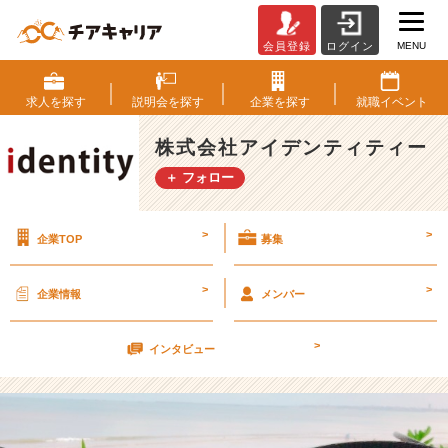
MENU
会員登録
ログイン
卒
業
旅
求人を
探す
説明会を
探す
企業を
探す
就職
イベント
行
の
株式会社アイデンティティー
準
＋ フォロー
備
【株
式
>
>
企業TOP
募集
会
社
ア
>
>
企業情報
メンバー
イ
デ
>
ン
インタビュー
テ
ィ
テ
ィ