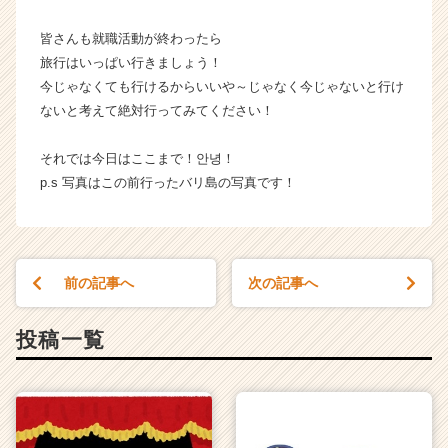
C
a
皆さんも就職活動が終わったら
r
旅行はいっぱい行きましょう！
e
今じゃなくても行けるからいいや～じゃなく今じゃないと行け
e
ないと考えて絶対行ってみてください！
r）
それでは今日はここまで！안녕！
p.s 写真はこの前行ったバリ島の写真です！
前の記事へ
次の記事へ
投稿一覧