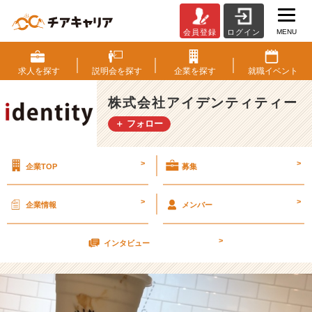
MENU
会員登録
ログイン
タ
ピ
オ
求人を
探す
説明会を
探す
企業を
探す
就職
イベント
カ
を
株式会社アイデンティティー
た
＋ フォロー
て
ま
つ
>
>
企業TOP
募集
る
女
【株
>
>
企業情報
メンバー
式
会
>
社
インタビュー
ア
イ
デ
ン