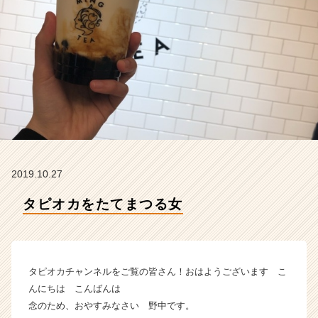
テ
ィ
テ
ィ
ー
の
タ
イ
ム
ラ
イ
ン】
2019.10.27
|
ベ
タピオカをたてまつる女
ン
チ
ャ
ー・
タピオカチャンネルをご覧の皆さん！おはようございます こ
成
長
んにちは こんばんは
企
念のため、おやすみなさい 野中です。
業