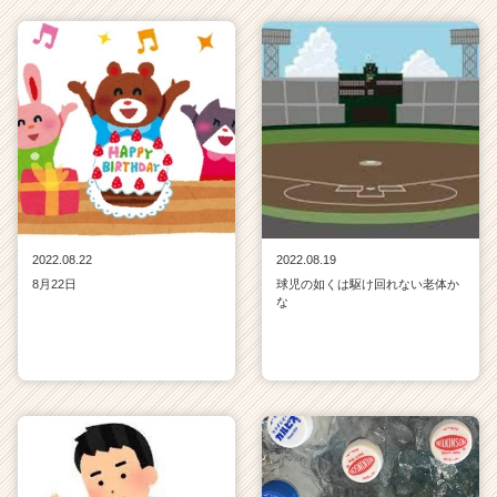
2022.08.22
2022.08.19
8月22日
球児の如くは駆け回れない老体か
な