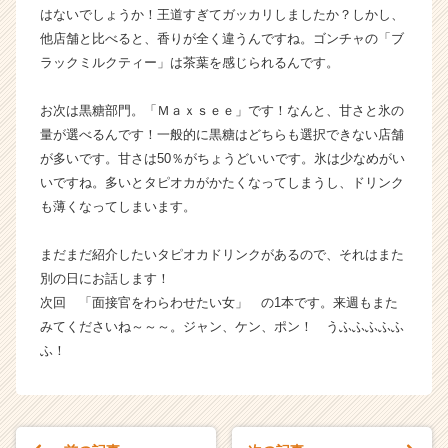
h
はないでしょうか！王道すぎてガッカリしましたか？しかし、
e
他店舗と比べると、香りが全く違うんですね。ゴンチャの「ブ
e
ラックミルクティー」は茶葉を感じられるんです。
r
C
お次は黒糖部門。「Ｍａｘｓｅｅ」です！なんと、甘さと氷の
a
量が選べるんです！一般的に黒糖はどちらも選択できない店舗
r
が多いです。甘さは50％がちょうどいいです。氷は少なめがい
e
e
いですね。多いとタピオカがかたくなってしまうし、ドリンク
r）
も薄くなってしまいます。
まだまだ紹介したいタピオカドリンクがあるので、それはまた
別の日にお話します！
次回 「面接官をわらわせたい女」 の1本です。来週もまた
みてくださいね～～～。ジャン、ケン、ポン！ うふふふふふ
ふ！