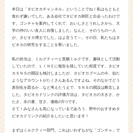
か
本日は「タピオカチャンネル」ということでね！私はもともと
ら
食わず嫌いでした。ある会社でタピオカ師匠と出会ったわけで
ス
す。ゴンチャを案内してくれて、おいしさとうれしさから、大
カ
学の仲のいい友人に自慢しました。なんと、そのうちの一人
ウ
ト
が、タピオカ博士でした。はよ言うて～。その日、私たちはタ
が
ピオカの研究をすることを誓いました。
届
く
私の担当は、ミルクティーと黒糖ミルクです。趣味として活動
就
していたので、ＬＩＮＥに報告を残していた程度です。タピオ
活
カＳＮＳの開設も検討しましたが、タピオカブームの今、似た
サ
ようなアカウントがたくさんあるんですよね。そのなかでどう
イ
ト
差別化を図るか…など考えたうえで、ＳＮＳの開設は断念しま
チ
した。タピオカドリンクの評価方法は、タピオカの大きさ、か
ア
たさ、氷の量、甘さ、価格の5つです。
キ
さて！みなさんも気になっているであろう、野中のおすすめタ
ャ
ピオカドリンクの紹介をしたいと思います！
リ
ア
まずはミルクティー部門。これはいわずもがな「ゴンチャ」で
（C