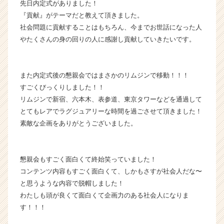
先日内定式がありました！
ス
『貢献』がテーマだと教えて頂きました。
カ
社会問題に貢献することはもちろん、今までお世話になった人
ウ
やたくさんの身の回りの人に感謝し貢献していきたいです。
ト
が
届
く
また内定式後の懇親会ではまさかのリムジンで移動！！！
就
すごくびっくりしました！！
活
リムジンで新宿、六本木、表参道、東京タワーなどを通過して
サ
とてもレアでラグジュアリーな時間を過ごさせて頂きました！
イ
素敵な企画をありがとうございました。
ト
チ
ア
キ
懇親会もすごく面白くて終始笑っていました！
ャ
コンテンツ内容もすごく面白くて、しかもさすが社会人だな〜
リ
と思うような内容で脱帽しました！
ア
わたしも頭が良くて面白くて企画力のある社会人になりま
（C
す！！！
h
e