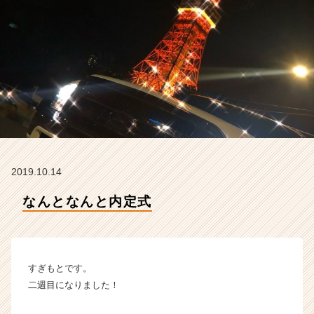
テ
ィ
ー
の
タ
イ
ム
ラ
イ
ン】
|
ベ
2019.10.14
ン
チ
なんとなんと内定式
ャ
ー・
成
長
すぎもとです。
企
業
二週目になりました！
か
ら