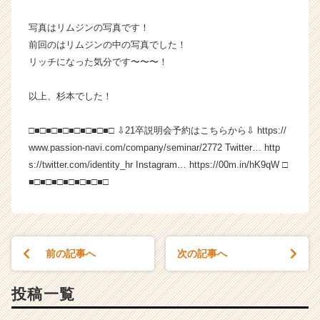
e
r
写真はリムジンの写真です！
C
前回のはリムジンの中の写真でした！
a
リッチになった気分です〜〜〜！
r
e
以上、杉本でした！
e
r）
□■□■□■□■□■□■□■□ ⇩21卒説明会予約はこちらから⇩ https://
www.passion-navi.com/company/seminar/2772 Twitter… http
s://twitter.com/identity_hr Instagram… https://00m.in/hK9qW □
■□■□■□■□■□■□■□
前の記事へ
次の記事へ
投稿一覧