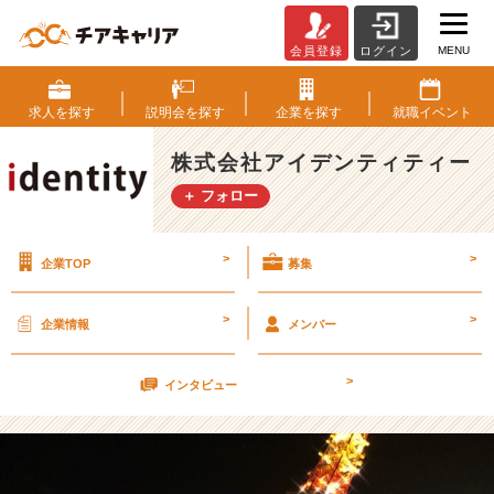
MENU
会員登録
ログイン
な
ん
と
求人を
探す
説明会を
探す
企業を
探す
就職
イベント
な
ん
株式会社アイデンティティー
と
＋ フォロー
内
定
式
>
>
企業TOP
募集
【株
式
会
>
>
企業情報
メンバー
社
ア
>
イ
インタビュー
デ
ン
テ
ィ