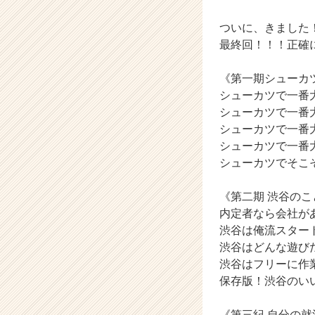
チ
ついに、きました
ア
キ
最終回！！！正確
ャ
リ
《第一期シューカ
ア
シューカツで一番
（C
シューカツで一番
h
シューカツで一番
e
シューカツで一番
e
r
シューカツでそこ
C
a
《第二期 渋谷のこ
r
内定者なら会社が
e
渋谷は俺流スター
e
渋谷はどんな遊び
r）
渋谷はフリーに作
保存版！渋谷のい
《第三紀 自分の就