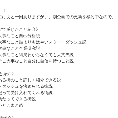
！！
にはあと一回ありますが、、別企画での更新を検討中なので。
ツで感じたこと紹介》
大事なこと自己分析説
大事なこと誰よりもはやいスタートダッシュ説
大事なこと企業研究説
大事なこと結局わからなくても大丈夫説
そこ大事なこと自分に自信を持つこと説
と紹介》
ある街のこと詳しく紹介できる説
トダッシュを決められる街説
だって受け入れてくれる街説
業だってできる街説
いとこまとめ
活紹介》