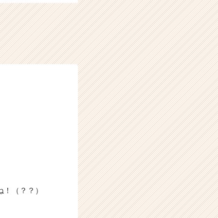
ね！（？？）