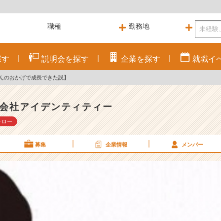
探す
説明会を
探す
企業を
探す
就職
イ
さんのおかげで成長できた説】
会社アイデンティティー
ォロー
募集
企業情報
メンバー