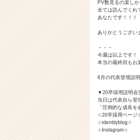
PV数見るの楽し
全ては読んでくれ
あなたです！！！
ありがとうござい
－－－
今週は以上です！
本当の最終回もお
6月の代表登壇説
▼20卒採用説明会
当日は代表自ら登
「圧倒的な成長を
☆20卒採用ページ
☆identityblog☆
☆Instagram☆