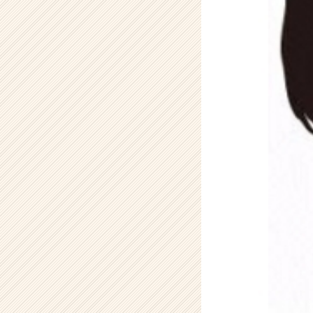
式
会
社
ア
イ
デ
ン
テ
ィ
テ
ィ
ー
の
タ
イ
ム
ラ
イ
ン】
|
ベ