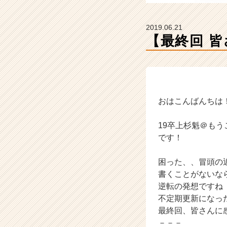
ン
チ
ャ
2019.06.21
ー・
【最終回 
成
長
企
業
か
ら
おはこんばんちは
ス
カ
19卒上杉魁＠も
ウ
です！
ト
が
困った、、冒頭の
届
く
書くことがないな
就
逆転の発想ですね
活
不定期更新になっ
サ
最終回、皆さんに
イ
－－－
ト