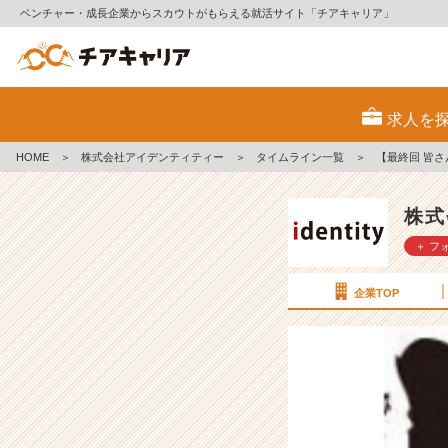
ベンチャー・成長企業からスカウトがもらえる就活サイト「チアキャリア」
【最
終
求人を
回
皆
HOME
＞
株式会社アイデンティティー
＞
タイムライン一覧
＞
【最終回 皆
さ
ん
の
株式
お
＋ フ
か
げ
で
企業TOP
成
長
で
き
た
説】
【株