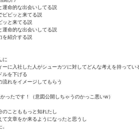
と運命的な出会いしてる説
でビビッと来てる説
ビッと来てる説
と運命的な出会いしてる説
力を紹介する説
んに
ィーに入社した人がシューカツに対してどんな考えを持ってい
ドルを下げる
の流れをイメージしてもらう
たかったです！（意図公開しちゃうのかっこ悪いw）
分のことももっと知れたし
えて文章をか来るようになったと思うし
た。