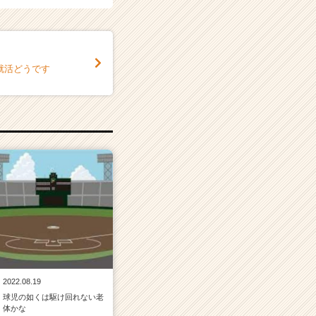
就活どうです
2022.08.19
球児の如くは駆け回れない老
体かな