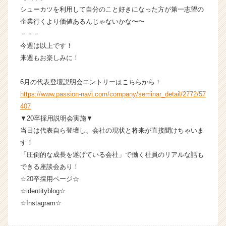
シューカツを利用して自分のこと好きになった方が第一志望の
企業行くより価値あるんじゃないかな〜〜
－－－
今週は以上です！
来週もお楽しみに！
6月の代表登壇説明会エントリーはこちらから！
https://www.passion-navi.com/company/seminar_detail/2772/57
407
▼20卒採用説明会実施▼
当日は代表自ら登壇し、会社の現状と将来が直接聞けちゃいま
す！
「圧倒的な成長を遂げている会社」で働く社員のリアルな話も
できる座談会あり！
☆20卒採用ページ☆
☆identityblog☆
☆Instagram☆