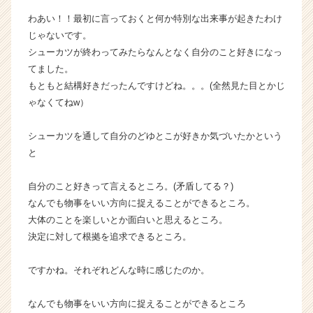
ャ
わあい！！最初に言っておくと何か特別な出来事が起きたわけ
リ
じゃないです。
ア
シューカツが終わってみたらなんとなく自分のこと好きになっ
（C
h
てました。
e
もともと結構好きだったんですけどね。。。(全然見た目とかじ
e
ゃなくてねw）
r
C
シューカツを通して自分のどゆとこが好きか気づいたかという
a
と
r
e
e
自分のこと好きって言えるところ。(矛盾してる？)
r）
なんでも物事をいい方向に捉えることができるところ。
大体のことを楽しいとか面白いと思えるところ。
決定に対して根拠を追求できるところ。
ですかね。それぞれどんな時に感じたのか。
なんでも物事をいい方向に捉えることができるところ