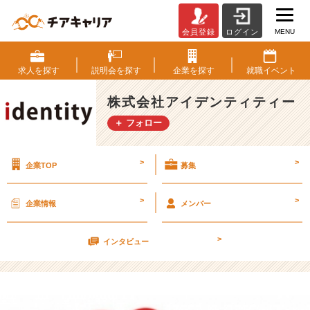
MENU
会員登録
ログイン
【就
職
活
求人を
探す
説明会を
探す
企業を
探す
就職
イベント
動
で
株式会社アイデンティティー
培
＋ フォロー
っ
た
力
>
>
企業TOP
募集
を
紹
介
>
>
企業情報
メンバー
す
る
>
説】
インタビュー
【株
式
会
社