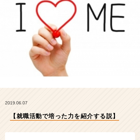
ア
イ
デ
ン
テ
ィ
テ
ィ
ー
の
タ
イ
ム
ラ
イ
ン】
2019.06.07
|
ベ
【就職活動で培った力を紹介する説】
ン
チ
ャ
ー・