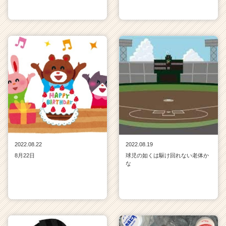
2022.08.22
2022.08.19
8月22日
球児の如くは駆け回れない老体か
な