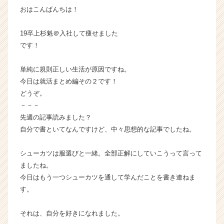
おはこんばんちは！
成
長
企
19卒上杉魁＠入社して痩せました
業
です！
か
ら
単純に規則正しい生活が原因ですね。
ス
今日は就活まとめ編その２です！
カ
どうぞ。
ウ
ト
－－－
が
先週の記事読みました？
届
自分で書といてなんですけど、中々思想的な記事でしたね。
く
就
シューカツは服選びと一緒。全部正解にしていこうって言って
活
ましたね。
サ
今日はもう一つシューカツを通して学んだことを書き連ねま
イ
ト
す。
チ
ア
それは、自分を好きになれました。
キ