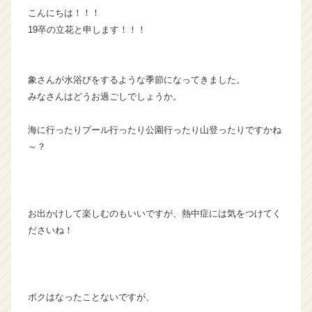
こんにちは！！！
活
サ
19卒の立花と申します！！！
イ
ト
チ
象さんが水浴びをするような季節になってきました。
ア
みなさんはどうお過ごしでしょうか。
キ
ャ
海に行ったりプール行ったり公園行ったり山登ったりですかね
リ
ア
～？
（C
h
e
e
お出かけして楽しむのもいいですが、熱中症には気をつけてく
r
ださいね！
C
a
r
e
e
ボクはなったことないですが、
r）