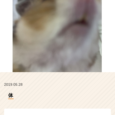
イ
ン】
|
ベ
ン
チ
ャ
ー・
成
長
企
業
か
ら
ス
カ
2019.05.28
ウ
ト
体
が
届
く
就