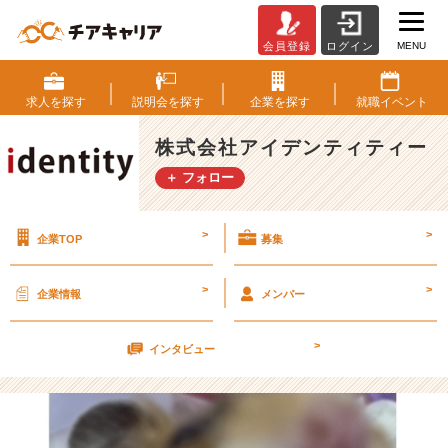
MENU
会員登録
ログイン
体
【株
式
求人を
探す
説明会を
探す
企業を
探す
就職
イベント
会
社
株式会社アイデンティティー
ア
＋ フォロー
イ
デ
ン
>
>
企業TOP
募集
テ
ィ
テ
>
>
企業情報
メンバー
ィ
ー
>
の
インタビュー
タ
イ
ム
ラ