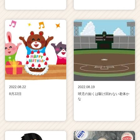
2022.08.22
2022.08.19
8月22日
球児の如くは駆け回れない老体か
な