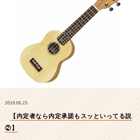
【株
式
会
社
ア
イ
デ
ン
テ
ィ
テ
ィ
ー
の
タ
イ
2019.05.23
ム
ラ
【内定者なら内定承諾もスッといってる説
イ
ン】
②】
|
ベ