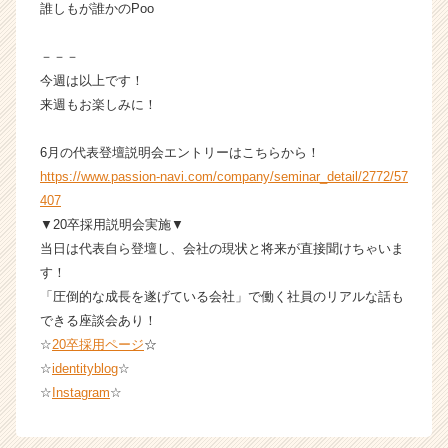
誰しもが誰かのPoo
－－－
今週は以上です！
来週もお楽しみに！
6月の代表登壇説明会エントリーはこちらから！
https://www.passion-navi.com/company/seminar_detail/2772/57
407
▼20卒採用説明会実施▼
当日は代表自ら登壇し、会社の現状と将来が直接聞けちゃいま
す！
「圧倒的な成長を遂げている会社」で働く社員のリアルな話も
できる座談会あり！
☆
20卒採用ページ
☆
☆
identityblog
☆
☆
Instagram
☆