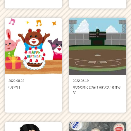
2022.08.22
2022.08.19
8月22日
球児の如くは駆け回れない老体か
な