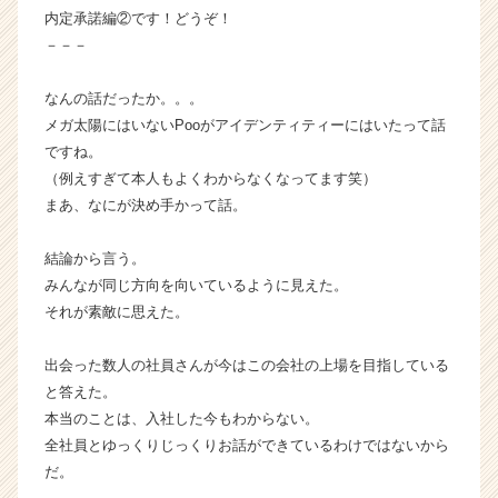
ト
内定承諾編②です！どうぞ！
チ
－－－
ア
キ
なんの話だったか。。。
ャ
メガ太陽にはいないPooがアイデンティティーにはいたって話
リ
ですね。
ア
（C
（例えすぎて本人もよくわからなくなってます笑）
h
まあ、なにが決め手かって話。
e
e
結論から言う。
r
みんなが同じ方向を向いているように見えた。
C
それが素敵に思えた。
a
r
e
出会った数人の社員さんが今はこの会社の上場を目指している
e
と答えた。
r）
本当のことは、入社した今もわからない。
全社員とゆっくりじっくりお話ができているわけではないから
だ。