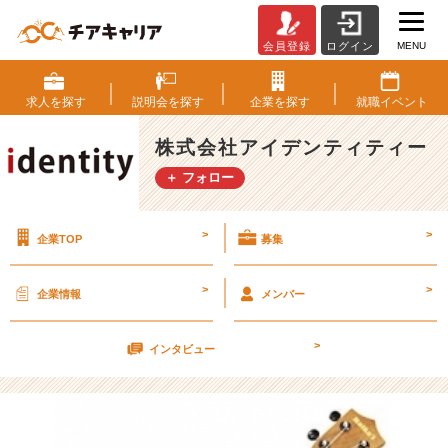
MENU
会員登録
ログイン
【内
定
者
求人を
探す
説明会を
探す
企業を
探す
就職
イベント
な
ら
株式会社アイデンティティー
内
＋ フォロー
定
承
諾
>
>
企業TOP
募集
も
ス
ッ
>
>
企業情報
メンバー
と
い
>
っ
インタビュー
て
る
説
②】