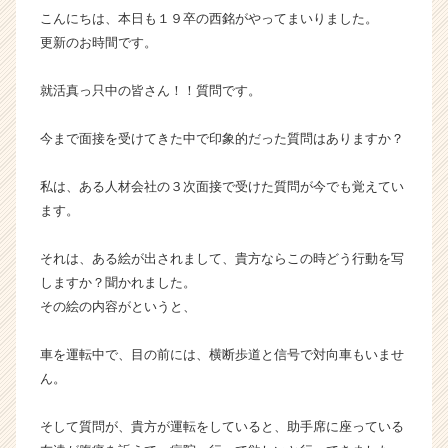
こんにちは、本日も１９卒の西銘がやってまいりました。
か
ら
更新のお時間です。
ス
カ
就活真っ只中の皆さん！！質問です。
ウ
ト
今まで面接を受けてきた中で印象的だった質問はありますか？
が
届
私は、ある人材会社の３次面接で受けた質問が今でも覚えてい
く
就
ます。
活
サ
それは、ある絵が出されまして、貴方ならこの時どう行動を写
イ
しますか？聞かれました。
ト
その絵の内容がというと、
チ
ア
車を運転中で、目の前には、横断歩道と信号で対向車もいませ
キ
ャ
ん。
リ
ア
そして質問が、貴方が運転をしていると、助手席に座っている
（C