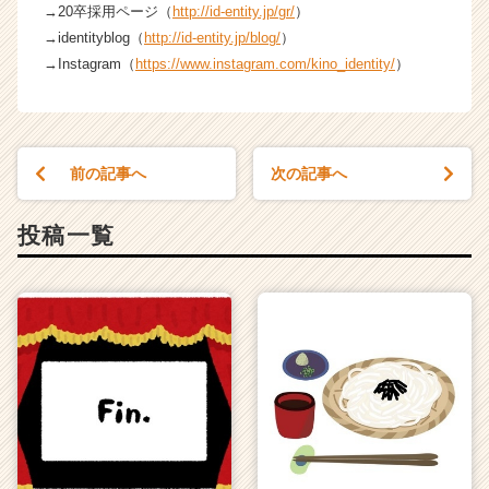
→20卒採用ページ（
http://id-entity.jp/gr/
）
→identityblog（
http://id-entity.jp/blog/
）
→Instagram（
https://www.instagram.com/kino_identity/
）
前の記事へ
次の記事へ
投稿一覧