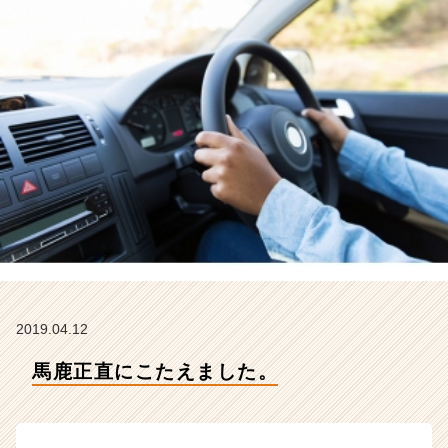
テ
ィ
テ
ィ
ー
の
タ
イ
ム
ラ
イ
ン】
|
ベ
ン
チ
2019.04.12
ャ
ー・
馬鹿正直にこたえました。
成
長
企
業