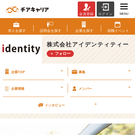
MENU
会員登録
ログイン
馬
鹿
正
求人を
探す
説明会を
探す
企業を
探す
就職
イベント
直
に
株式会社アイデンティティー
こ
＋ フォロー
た
え
ま
>
>
企業TOP
募集
し
た。
【株
>
>
企業情報
メンバー
式
会
>
社
インタビュー
ア
イ
デ
ン