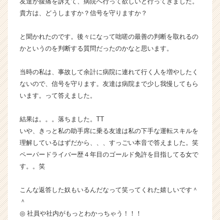
友達が腹痛を訴えて、病院へ行って欲しいと行ってきました。
h
貴方は、どうしますか？信号を守りますか？
e
e
と聞かれたのです。後々になって咄嗟の最善の判断を取れるの
r
C
かというのを判断する質問だったのかなと思います。
a
r
当時の私は、事故して余計に病院に連れて行く人を増やしたく
e
ないので、信号を守ります。友達は病院まで少し我慢してもら
e
います。って答えました。
r）
結果は。。。落ちました。TT
いや、きっと私の助手席に乗る友達は私の下手な運転スキルを
理解しているはずだから、、、すっごい本音で答えました。笑
ペーパードライバー歴４年目のゴールド免許を目指してる女で
す。。笑
こんな返答した奴もいるんだなって笑ってくれた嬉しいです＾
＾
◎ 社員や社内がもっとわかっちゃう！！！