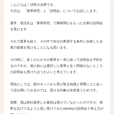
こんにちは！18卒の水野です。
ー・
成
今日は、「業界研究」と「説明会」についてお話しします。
長
企
通常、就活生は「業界研究」で興味関心をもった企業の説明会
業
を受けます。
か
ら
それで業界を絞り、その中で自分の希望する条件に合致した企
ス
業の面接を受けることになる思います。
カ
ウ
ト
その時に、多くの人がその業界を一本に絞って説明会を予約す
が
るのですが、個人的には選択した業界と全く関係のないところ
届
の説明会も受けたほうがよいと考えています。
く
就
理由としては、紙やネットから受け取る知識と実際に人と会っ
活
て話を聞いてみるのでは、受ける印象が全然違うためです。
サ
イ
ト
実際、僕は商社業界しか最初は受けていなかったのですが、視
チ
野を広げてみようと思い受けてみたidentityの説明会で考え方が
ア