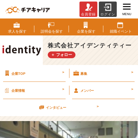
MENU
会員登録
ログイン
就
活
で
求人を
探す
説明会を
探す
企業を
探す
就職
イベント
は
複
株式会社アイデンティティー
数
＋ フォロー
業
界
の
>
>
企業TOP
募集
説
明
会
>
>
企業情報
メンバー
を
受
>
け
インタビュー
よ！
【株
式
会