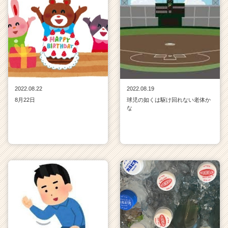
2022.08.22
2022.08.19
8月22日
球児の如くは駆け回れない老体か
な