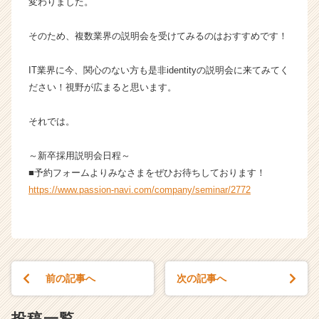
変わりました。
キ
ャ
そのため、複数業界の説明会を受けてみるのはおすすめです！
リ
ア
（C
IT業界に今、関心のない方も是非identityの説明会に来てみてく
h
ださい！視野が広まると思います。
e
e
それでは。
r
C
～新卒採用説明会日程～
a
■予約フォームよりみなさまをぜひお待ちしております！
r
e
https://www.passion-navi.com/company/seminar/2772
e
r）
前の記事へ
次の記事へ
投稿一覧