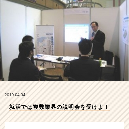
社
ア
イ
デ
ン
テ
ィ
テ
ィ
ー
の
タ
イ
ム
ラ
イ
2019.04.04
ン】
|
就活では複数業界の説明会を受けよ！
ベ
ン
チ
ャ