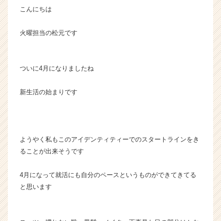
こんにちは
ウ
ト
が
火曜担当の松元です
届
く
就
ついに4月になりましたね
活
サ
新生活の始まりです
イ
ト
チ
ア
キ
ようやく私もこのアイデンティティーでのスタートラインをき
ャ
ることが出来そうです
リ
ア
4月になって就活にも自分のペースというものができてきてる
（C
h
と思います
e
e
r