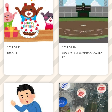
2022.08.22
2022.08.19
8月22日
球児の如くは駆け回れない老体か
な