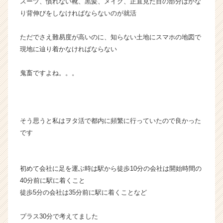
スーツ、慣れない靴、黒髪、メイク、正直見た目の部分はかな
C
り背伸びをしなければならないのが就活
a
r
ただでさえ難易度が高いのに、知らない土地にスマホの地図で
e
e
現地に辿り着かなければならない
r）
鬼畜ですよね。。。
そう思うと私はヲタ活で都内に頻繁に行っていたので良かった
です
初めて会社に足を運ぶ時は駅から徒歩10分の会社は開始時間の
40分前に駅に着くこと
徒歩5分の会社は35分前に駅に着くことなど
プラス30分で考えてました