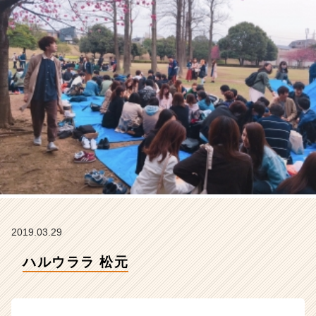
ー
の
タ
イ
ム
ラ
イ
ン】
|
ベ
ン
チ
ャ
ー・
成
長
2019.03.29
企
業
ハルウララ 松元
か
ら
ス
カ