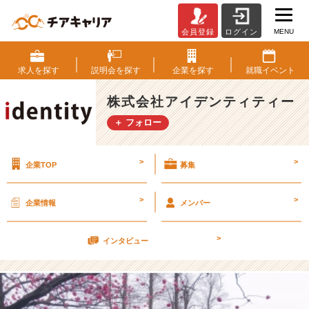
MENU
会員登録
ログイン
ハ
ル
ウ
求人を
探す
説明会を
探す
企業を
探す
就職
イベント
ラ
ラ
株式会社アイデンティティー
松
＋ フォロー
元
【株
式
>
>
企業TOP
募集
会
社
ア
>
>
企業情報
メンバー
イ
デ
>
ン
インタビュー
テ
ィ
テ
ィ