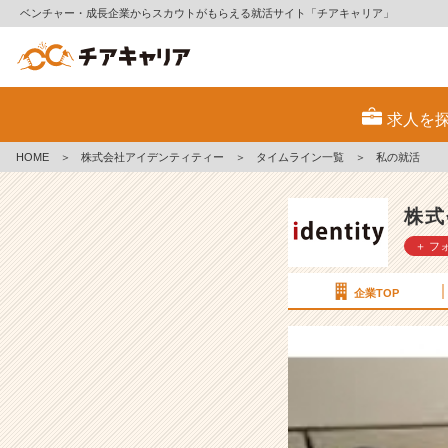
ベンチャー・成長企業からスカウトがもらえる就活サイト「チアキャリア」
私
の
求人を
就
活
HOME
＞
株式会社アイデンティティー
＞
タイムライン一覧
＞
私の就活
【株
式
会
株式
社
＋ フ
ア
イ
デ
企業TOP
ン
テ
ィ
テ
ィ
ー
の