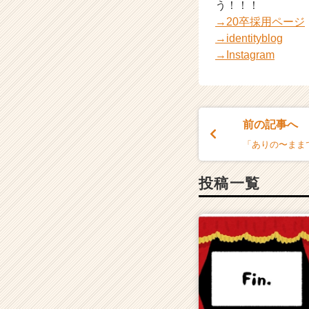
う！！！
→20卒採用ページ
→identityblog
→Instagram
前の記事へ
「ありの〜まま
投稿一覧