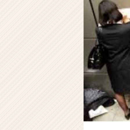
タ
イ
ム
ラ
イ
ン】
|
ベ
ン
チ
ャ
ー・
成
長
企
業
か
ら
ス
カ
ウ