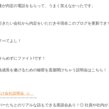
達が内定の電話をもらって、うまく笑えなかったです。
行きたい会社から内定をいただき今現在このブログを更新でき
すべてよし！
きらめずにファイト!です！
急成長を遂げるための秘密を直接聞けちゃう説明会はこちら！
20卒向け会社説明会 ☆
￣￣￣￣￣￣￣￣￣￣
バーたちとのリアルな話もできる座談会あり！◎ 社員や社内が