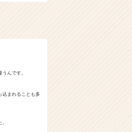
違うんです。
っ込まれることも多
た。