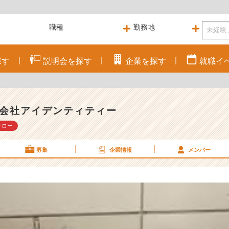
探す
説明会を
探す
企業を
探す
就職
イ
会社アイデンティティー
ォロー
募集
企業情報
メンバー