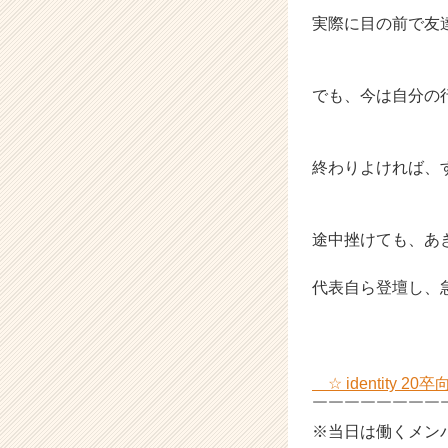
実際に目の前で友
でも、今は自分の
終わりよければ、
途中挫けても、あ
代表自ら登壇し、
☆ identity 
￣￣￣￣￣￣￣￣
※当日は働くメン