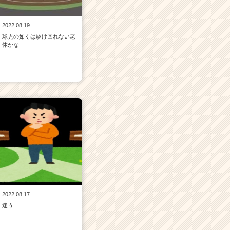
2022.08.19
球児の如くは駆け回れない老
体かな
2022.08.17
迷う