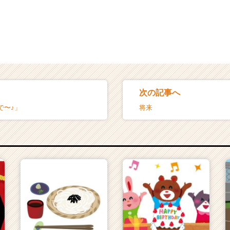
次の記事へ
で〜♪」
将来