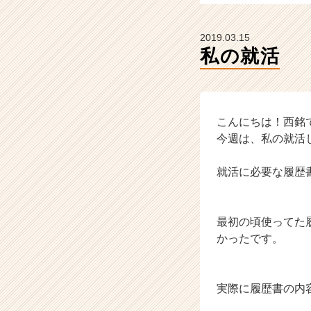
ト
が
届
2019.03.15
く
私の就活
就
活
サ
イ
ト
こんにちは！西銘
チ
今週は、私の就活
ア
キ
就活に必要な履歴
ャ
リ
ア
最初の頃使ってた
（C
h
かったです。
e
e
r
実際に履歴書の内
C
a