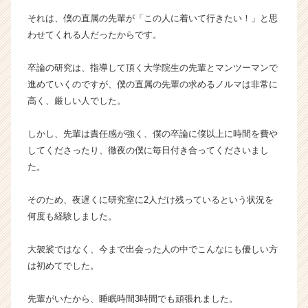
e
それは、僕の直属の先輩が「この人に着いて行きたい！」と思
e
わせてくれる人だったからです。
r
C
a
卒論の研究は、指導して頂く大学院生の先輩とマンツーマンで
r
進めていくのですが、僕の直属の先輩の求めるノルマは非常に
e
高く、厳しい人でした。
e
r）
しかし、先輩は責任感が強く、僕の卒論に僕以上に時間を費や
してくださったり、徹夜の僕に毎日付き合ってくださいまし
た。
そのため、夜遅くに研究室に2人だけ残っているという状況を
何度も経験しました。
大袈裟ではなく、今まで出会った人の中でこんなにも優しい方
は初めてでした。
先輩がいたから、睡眠時間3時間でも頑張れました。