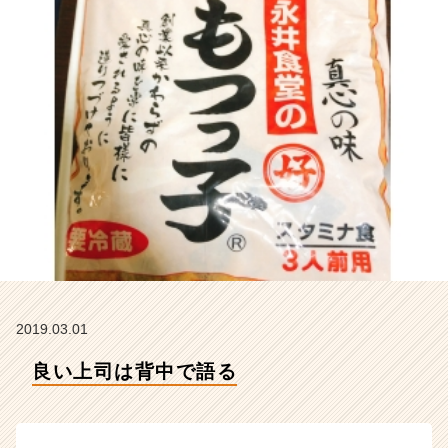
ィ
テ
ィ
ー
の
タ
イ
ム
ラ
イ
ン】
|
ベ
ン
チ
ャ
2019.03.01
ー・
成
良い上司は背中で語る
長
企
業
か