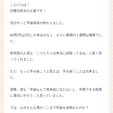
こんにちは！
ら
ス
日曜日担当の土屋です！
カ
ウ
先日やっと卒論発表が終わりました。
ト
が
結局2月は1日しか休みがなく、さらに最期の１週間は徹夜でし
届
た。
く
就
活
研究室の人達も「こうたろうは本当に頑張ってるね」と度々言
サ
ってくれました。
イ
ト
ただ、もっと手を抜こうと思えば、手を抜くことは出来まし
チ
た。
ア
キ
実際、僕も「卒論なんて将来役に立たないし、卒業できる程度
ャ
リ
に適当にやろう」と思っていました。
ア
（C
では、なぜそんな僕がここまで卒論を頑張れたのか？
h