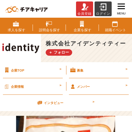
MENU
会員登録
ログイン
良
い
上
求人を
探す
説明会を
探す
企業を
探す
就職
イベント
司
は
株式会社アイデンティティー
背
＋ フォロー
中
で
語
>
>
企業TOP
募集
る
【株
式
>
>
企業情報
メンバー
会
社
>
ア
インタビュー
イ
デ
ン
テ