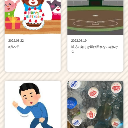
2022.08.22
2022.08.19
8月22日
球児の如くは駆け回れない老体か
な