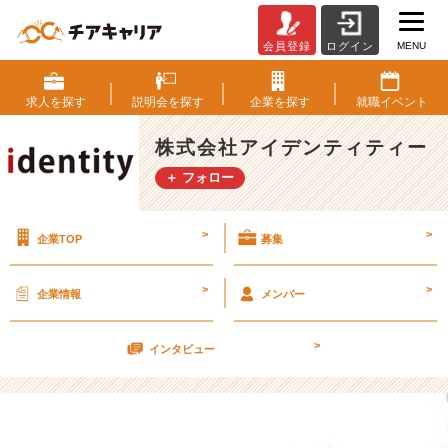
MENU
会員登録
ログイン
運
も
実
求人を
探す
説明会を
探す
企業を
探す
就職
イベント
力
の
株式会社アイデンティティー
う
＋ フォロー
ち
【株
式
>
>
企業TOP
募集
会
社
ア
>
>
企業情報
メンバー
イ
デ
>
ン
インタビュー
テ
ィ
テ
ィ