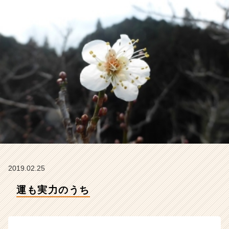
ー
の
タ
イ
ム
ラ
イ
ン】
|
ベ
ン
チ
ャ
ー・
成
長
2019.02.25
企
業
運も実力のうち
か
ら
ス
カ