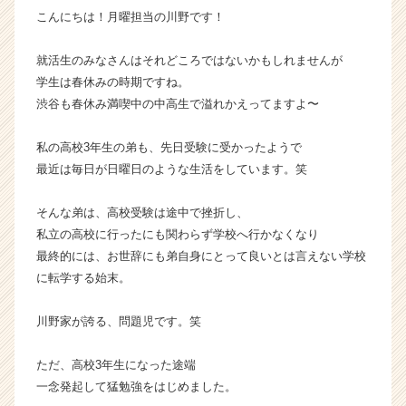
こんにちは！月曜担当の川野です！
ウ
ト
が
就活生のみなさんはそれどころではないかもしれませんが
届
学生は春休みの時期ですね。
く
渋谷も春休み満喫中の中高生で溢れかえってますよ〜
就
活
私の高校3年生の弟も、先日受験に受かったようで
サ
最近は毎日が日曜日のような生活をしています。笑
イ
ト
チ
そんな弟は、高校受験は途中で挫折し、
ア
私立の高校に行ったにも関わらず学校へ行かなくなり
キ
最終的には、お世辞にも弟自身にとって良いとは言えない学校
ャ
に転学する始末。
リ
ア
川野家が誇る、問題児です。笑
（C
h
e
ただ、高校3年生になった途端
e
一念発起して猛勉強をはじめました。
r