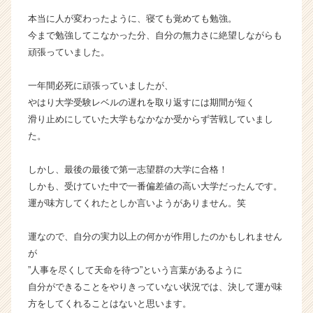
C
本当に人が変わったように、寝ても覚めても勉強。
a
今まで勉強してこなかった分、自分の無力さに絶望しながらも
r
頑張っていました。
e
e
r）
一年間必死に頑張っていましたが、
やはり大学受験レベルの遅れを取り返すには期間が短く
滑り止めにしていた大学もなかなか受からず苦戦していまし
た。
しかし、最後の最後で第一志望群の大学に合格！
しかも、受けていた中で一番偏差値の高い大学だったんです。
運が味方してくれたとしか言いようがありません。笑
運なので、自分の実力以上の何かが作用したのかもしれません
が
”人事を尽くして天命を待つ”という言葉があるように
自分ができることをやりきっていない状況では、決して運が味
方をしてくれることはないと思います。