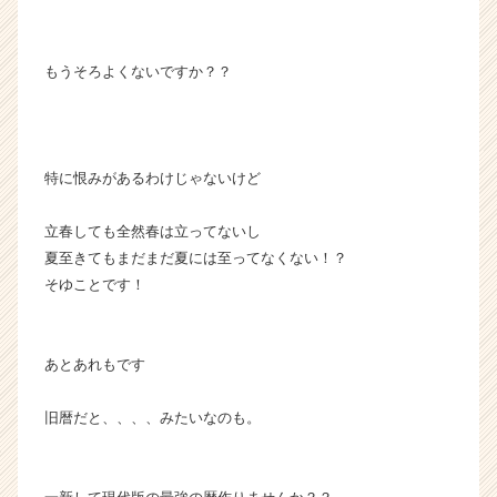
活
サ
イ
もうそろよくないですか？？
ト
チ
ア
キ
ャ
特に恨みがあるわけじゃないけど
リ
ア
立春しても全然春は立ってないし
（C
夏至きてもまだまだ夏には至ってなくない！？
h
そゆことです！
e
e
r
C
あとあれもです
a
r
旧暦だと、、、、みたいなのも。
e
e
r）