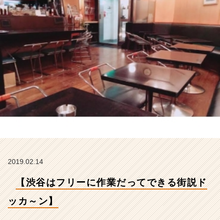
カ
～
ン】
【株
式
会
社
ア
イ
デ
ン
テ
ィ
テ
ィ
ー
2019.02.14
の
タ
【渋谷はフリーに作業だってできる街説ド
イ
ム
ッカ～ン】
ラ
イ