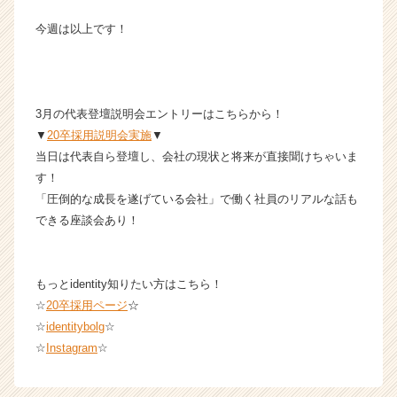
今週は以上です！
3月の代表登壇説明会エントリーはこちらから！
▼
20卒採用説明会実施
▼
当日は代表自ら登壇し、会社の現状と将来が直接聞けちゃいま
す！
「圧倒的な成長を遂げている会社」で働く社員のリアルな話も
できる座談会あり！
もっとidentity知りたい方はこちら！
☆
20卒採用ページ
☆
☆
identitybolg
☆
☆
Instagram
☆