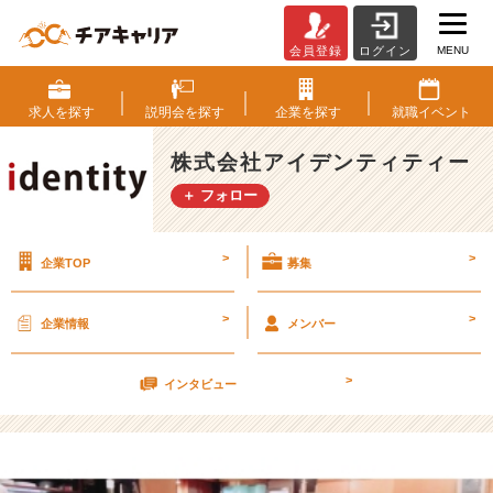
MENU
会員登録
ログイン
【渋
谷
は
求人を
探す
説明会を
探す
企業を
探す
就職
イベント
フ
リ
株式会社アイデンティティー
ー
＋ フォロー
に
作
業
>
>
企業TOP
募集
だ
っ
て
>
>
企業情報
メンバー
で
き
>
る
インタビュー
街
説
ド
ッ