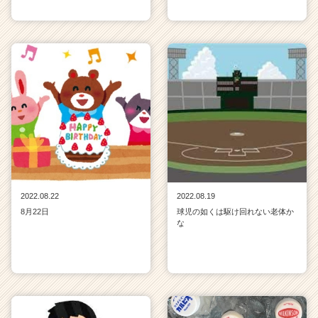
2022.08.22
2022.08.19
8月22日
球児の如くは駆け回れない老体か
な