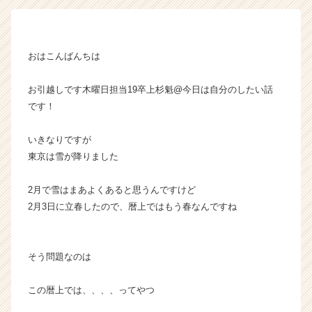
ン】
|
ベ
おはこんばんちは
ン
チ
ャ
お引越しです木曜日担当19卒上杉魁@今日は自分のしたい話
ー・
です！
成
長
いきなりですが
企
東京は雪が降りました
業
か
ら
2月で雪はまあよくあると思うんですけど
ス
2月3日に立春したので、暦上ではもう春なんですね
カ
ウ
ト
そう問題なのは
が
届
この暦上では、、、、ってやつ
く
就