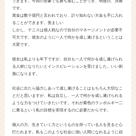
できます。今回の全豪でも勝ち進むことができ、明後日、決勝
a
です。
r
賞金は数十億円と言われており、計り知れない大金も手に入れ
e
ることができます。羨ましい
e
r）
しかし、テニスは個人戦なので自分のマネージメントが必要不
可欠です。彼女のように一人で何かを成し遂げるということは
大変です。
彼女は私よりも年下ですが、自分も一人で何かを成し遂げられ
る人材になりたいとインスピレーションを受けました。いい刺
激になります。
社会に出たら協力しあって成し遂げることはもちろん大切なこ
とだと思いますが、私は自立し、一人で何かを成し遂げられる
ような力をつけていきたいです。それが紫色のランボルギー二
に乗るという私の目標を実現するのに必要だからです。
個人の力、生きていく力というものを持っている人を見ると心
打たれます。私もこのような社会に強い人間になれるように頑