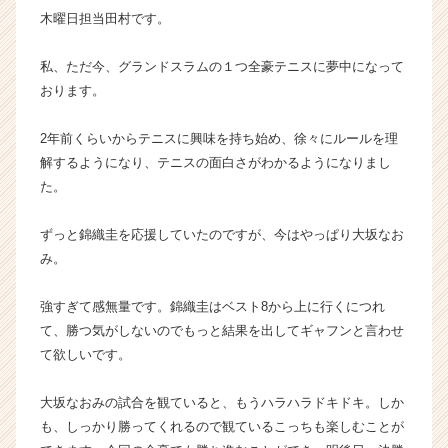
木曜日担当田村です。
ト
が
届
私、ただ今、グランドスラムの１つ全豪テニスに夢中になって
く
おります。
就
活
2年前くらいからテニスに興味を持ち始め、徐々にルールを理
サ
解するようになり、テニスの面白さがわかるようになりまし
イ
た。
ト
チ
ア
ずっと錦織圭を応援していたのですが、今はやっぱり大坂なお
キ
み。
ャ
リ
強すぎて感無量です。錦織圭はベスト8から上に行くにつれ
ア
て、勝つ気がしないのでもっと結果を出してギャフンと言わせ
（C
て欲しいです。
h
e
e
大坂なおみの試合を観ていると、もうハラハラドキドキ。しか
r
も、しっかり勝ってくれるので観ているこっちも楽しむことが
C