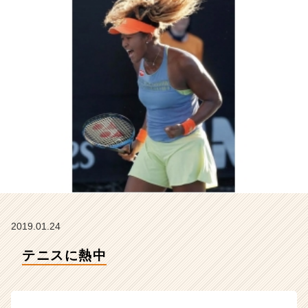
の
タ
イ
ム
ラ
イ
ン】
|
ベ
ン
チ
ャ
ー・
成
長
企
2019.01.24
業
か
テニスに熱中
ら
ス
カ
ウ