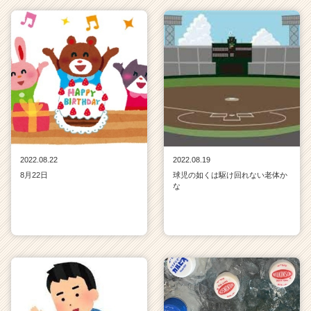
2022.08.22
2022.08.19
8月22日
球児の如くは駆け回れない老体か
な