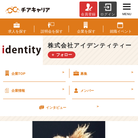
MENU
会員登録
ログイン
テ
ニ
ス
求人を
探す
説明会を
探す
企業を
探す
就職
イベント
に
熱
株式会社アイデンティティー
中
＋ フォロー
【株
式
会
>
>
企業TOP
募集
社
ア
イ
>
>
企業情報
メンバー
デ
ン
>
テ
インタビュー
ィ
テ
ィ
ー