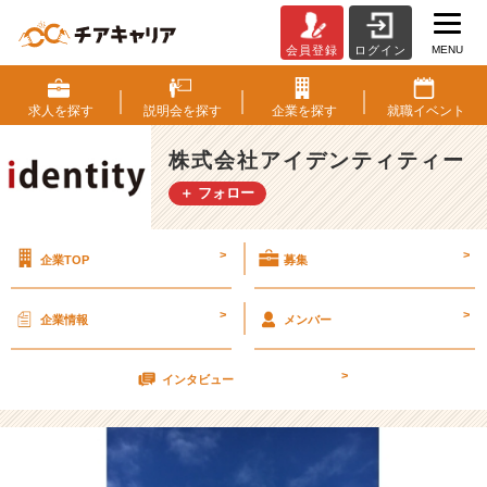
MENU
会員登録
ログイン
N
Y
で
求人を
探す
説明会を
探す
企業を
探す
就職
イベント
お
金
株式会社アイデンティティー
が
＋ フォロー
な
く
な
>
>
企業TOP
募集
っ
た
話
>
>
企業情報
メンバー
【株
式
>
会
インタビュー
社
ア
イ
デ