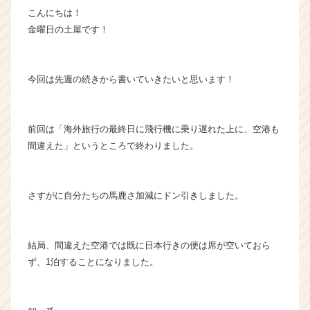
こんにちは！
業
か
金曜日の土屋です！
ら
ス
カ
今回は先週の続きから書いていきたいと思います！
ウ
ト
が
前回は「海外旅行の最終日に飛行機に乗り遅れた上に、空港も
届
く
間違えた」というところで終わりました。
就
活
サ
さすがに自分たちの馬鹿さ加減にドン引きしました。
イ
ト
チ
結局、間違えた空港では既に日本行きの便は席が空いておら
ア
キ
ず、1泊することになりました。
ャ
リ
ア