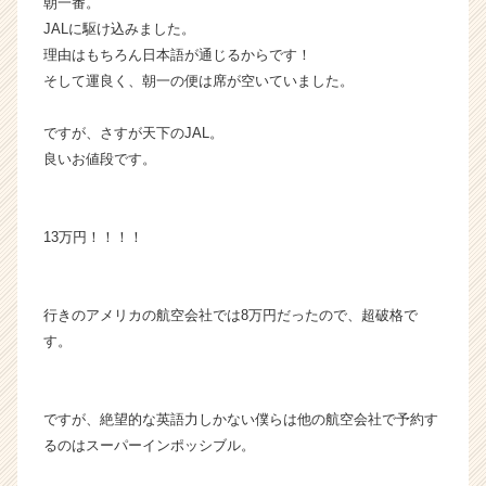
朝一番。
（C
JALに駆け込みました。
h
理由はもちろん日本語が通じるからです！
e
そして運良く、朝一の便は席が空いていました。
e
r
C
ですが、さすが天下のJAL。
a
良いお値段です。
r
e
e
13万円！！！！
r）
行きのアメリカの航空会社では8万円だったので、超破格で
す。
ですが、絶望的な英語力しかない僕らは他の航空会社で予約す
るのはスーパーインポッシブル。