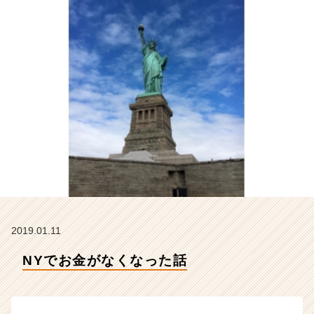
ン
テ
ィ
テ
ィ
ー
の
タ
イ
ム
ラ
イ
ン】
|
ベ
ン
2019.01.11
チ
ャ
NYでお金がなくなった話
ー・
成
長
企