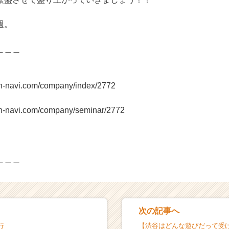
週。
＿＿＿
on-navi.com/company/index/2772
on-navi.com/company/seminar/2772
＿＿＿
次の記事へ
行
【渋谷はどんな遊びだって受