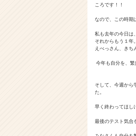
ころです！！
h
e
e
なので、この時期
r
C
私も去年の今日は
a
それからもう１年
r
えべっさん、きち
e
e
今年も自分を、繁
r）
そして、今週から
た。
早く終わってほし
最後のテスト気合
みなさんも自分を