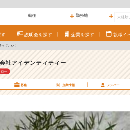
探す
説明会を
探す
企業を
探す
就職
イ
持ってこい！
会社アイデンティティー
ォロー
募集
企業情報
メンバー