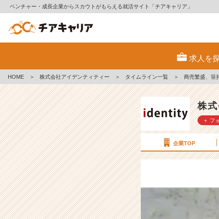
ベンチャー・成長企業からスカウトがもらえる就活サイト「チアキャリア」
商
売
求人を
繁
盛、
HOME
＞
株式会社アイデンティティー
＞
タイムライン一覧
＞
商売繁盛、笹
笹
持
っ
株式
て
＋ フ
こ
い！
【株
企業TOP
式
会
社
ア
イ
デ
ン