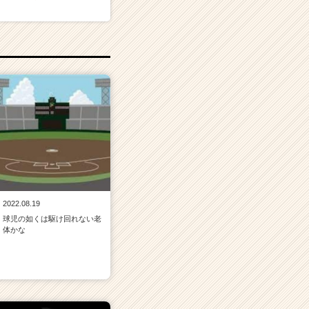
2022.08.19
球児の如くは駆け回れない老
体かな