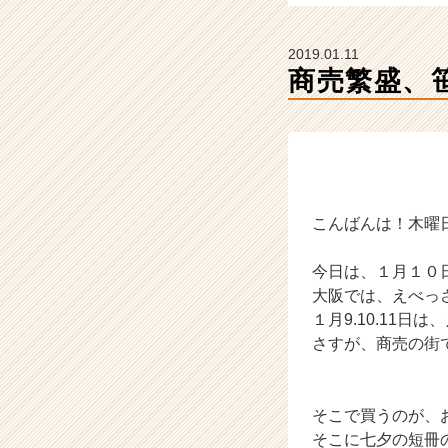
業
か
ら
2019.01.11
ス
商売繁盛、
カ
ウ
ト
が
届
く
就
こんばんは！木曜
活
サ
今日は、１月１０日
イ
大阪では、えべっ
ト
１月9.10.11
チ
ア
さすが、商売の街
キ
ャ
リ
そこで買うのが、
ア
そこに七夕の短冊
（C