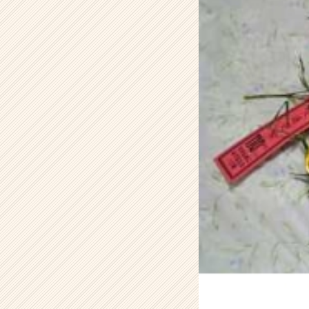
テ
ィ
テ
ィ
ー
の
タ
イ
ム
ラ
イ
ン】
|
ベ
ン
チ
ャ
ー・
成
長
企