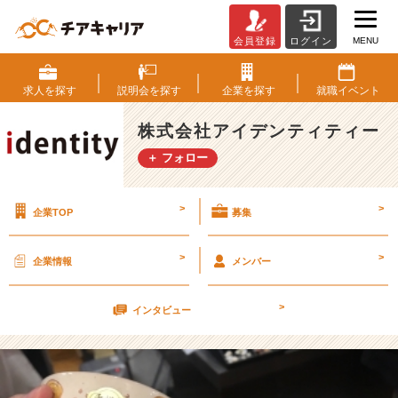
MENU
会員登録
ログイン
今
年
の
求人を
探す
説明会を
探す
企業を
探す
就職
イベント
出
会
株式会社アイデンティティー
い
＋ フォロー
【株
式
会
>
>
企業TOP
募集
社
ア
イ
>
>
企業情報
メンバー
デ
ン
>
テ
インタビュー
ィ
テ
ィ
ー