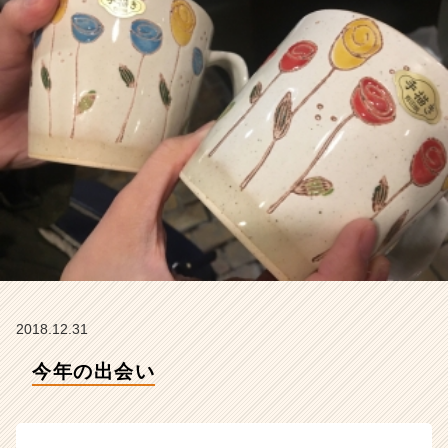
の
タ
イ
ム
ラ
イ
ン】
|
ベ
ン
チ
ャ
ー・
成
長
企
2018.12.31
業
か
今年の出会い
ら
ス
カ
ウ