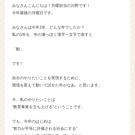
みなさんこんにちは！月曜担当の川野です！
ト
が
今年最後の月曜日です。
届
く
みなさんは今年1年、どんな年でしたか？
就
私の1年を、年の瀬っぽく漢字一文字で表すと
活
サ
「動」
イ
ト
チ
です！
ア
キ
自分のやりたいことを実現するために、
ャ
環境を変えて動いて試せた年かなあ。と思います。
リ
ア
今、私のやりたいことは
（C
”教育事業を立ち上げる”ということです。
h
e
e
でも、今年のはじめは
r
”努力が平等に評価される社会にする”
C